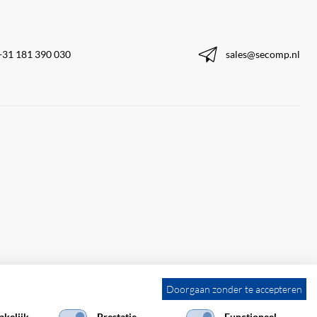
+31 181 390 030
sales@secomp.nl
Doorgaan zonder te accepteren
kelijk
Prestatie
Functioneel