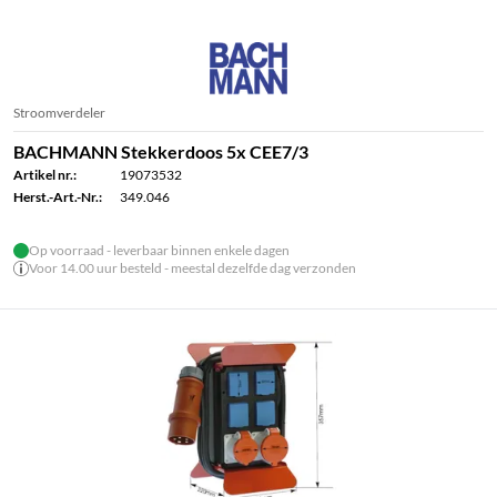
Stroomverdeler
BACHMANN Stekkerdoos 5x CEE7/3
Artikel nr.:
19073532
Herst.-Art.-Nr.:
349.046
Op voorraad - leverbaar binnen enkele dagen
Voor 14.00 uur besteld - meestal dezelfde dag verzonden