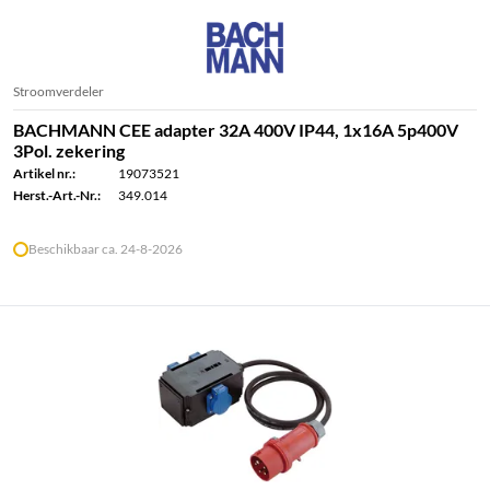
Stroomverdeler
BACHMANN CEE adapter 32A 400V IP44, 1x16A 5p400V
3Pol. zekering
Artikel nr.:
19073521
Herst.-Art.-Nr.:
349.014
Beschikbaar ca. 24-8-2026