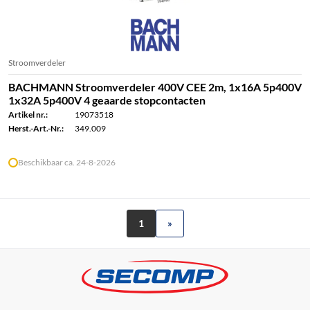
Stroomverdeler
BACHMANN Stroomverdeler 400V CEE 2m, 1x16A 5p400V
1x32A 5p400V 4 geaarde stopcontacten
Artikel nr.:
19073518
Herst.-Art.-Nr.:
349.009
Beschikbaar ca. 24-8-2026
1
»