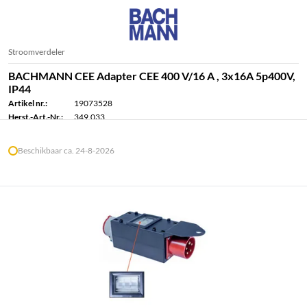
Stroomverdeler
BACHMANN CEE Adapter CEE 400 V/16 A , 3x16A 5p400V,
IP44
Artikel nr.:
19073528
Herst.-Art.-Nr.:
349.033
Beschikbaar ca. 24-8-2026