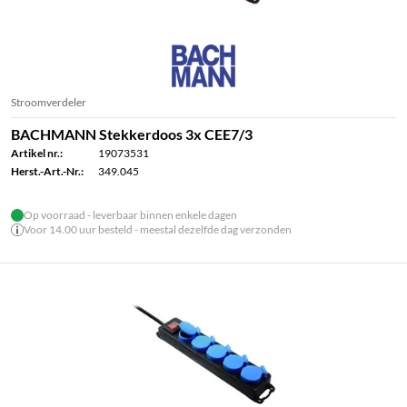
Stroomverdeler
BACHMANN Stekkerdoos 3x CEE7/3
Artikel nr.:
19073531
Herst.-Art.-Nr.:
349.045
Op voorraad - leverbaar binnen enkele dagen
Voor 14.00 uur besteld - meestal dezelfde dag verzonden