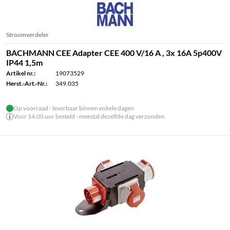
Stroomverdeler
BACHMANN CEE Adapter CEE 400 V/16 A , 3x 16A 5p400V
IP44 1,5m
Artikel nr.:
19073529
Herst.-Art.-Nr.:
349.035
Op voorraad - leverbaar binnen enkele dagen
Voor 14.00 uur besteld - meestal dezelfde dag verzonden