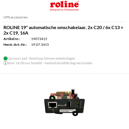
UPS accessories
ROLINE 19" automatische omschakelaar, 2x C20 / 6x C13 +
2x C19, 16A
Artikel nr.:
19073415
Herst.-Art.-Nr.:
19.07.3415
Op voorraad - leverbaar binnen enkele dagen
Voor 14.00 uur besteld - meestal dezelfde dag verzonden