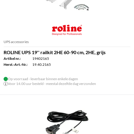
UPS accessories
ROLINE UPS 19'' railkit 2HE 60-90 cm, 2HE, grijs
Artikel nr.:
19402165
Herst.-Art.-Nr.:
19.40.2165
Op voorraad - leverbaar binnen enkele dagen
Voor 14.00 uur besteld - meestal dezelfde dag verzonden