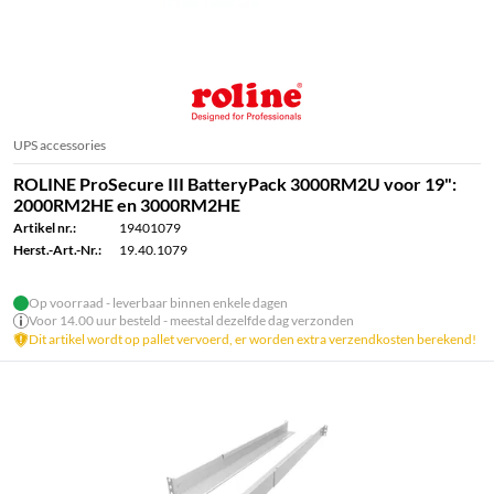
UPS accessories
ROLINE ProSecure III BatteryPack 3000RM2U voor 19":
2000RM2HE en 3000RM2HE
Artikel nr.:
19401079
Herst.-Art.-Nr.:
19.40.1079
Op voorraad - leverbaar binnen enkele dagen
Voor 14.00 uur besteld - meestal dezelfde dag verzonden
Dit artikel wordt op pallet vervoerd, er worden extra verzendkosten berekend!