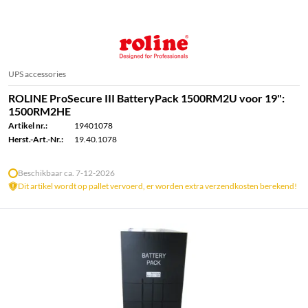
UPS accessories
ROLINE ProSecure III BatteryPack 1500RM2U voor 19":
1500RM2HE
Artikel nr.:
19401078
Herst.-Art.-Nr.:
19.40.1078
Beschikbaar ca. 7-12-2026
Dit artikel wordt op pallet vervoerd, er worden extra verzendkosten berekend!