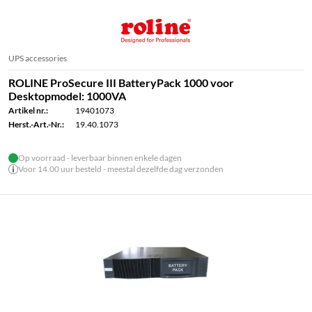
UPS accessories
ROLINE ProSecure III BatteryPack 1000 voor
Desktopmodel: 1000VA
Artikel nr.:
19401073
Herst.-Art.-Nr.:
19.40.1073
Op voorraad - leverbaar binnen enkele dagen
Voor 14.00 uur besteld - meestal dezelfde dag verzonden