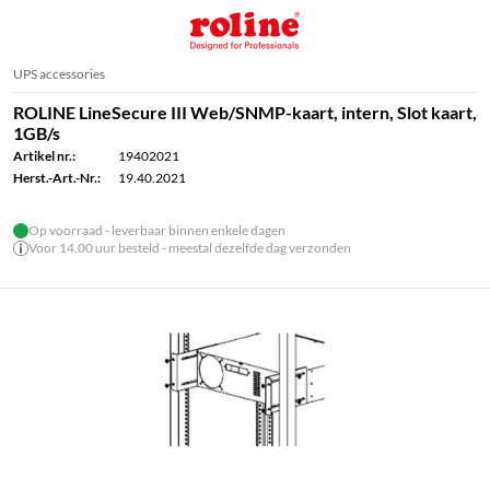
UPS accessories
ROLINE LineSecure III Web/SNMP-kaart, intern, Slot kaart,
1GB/s
Artikel nr.:
19402021
Herst.-Art.-Nr.:
19.40.2021
Op voorraad - leverbaar binnen enkele dagen
Voor 14.00 uur besteld - meestal dezelfde dag verzonden