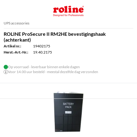
UPS accessories
ROLINE ProSecure II RM2HE bevestigingshaak
(achterkant)
Artikel nr.:
19402175
Herst.-Art.-Nr.:
19.40.2175
Op voorraad - leverbaar binnen enkele dagen
Voor 14.00 uur besteld - meestal dezelfde dag verzonden