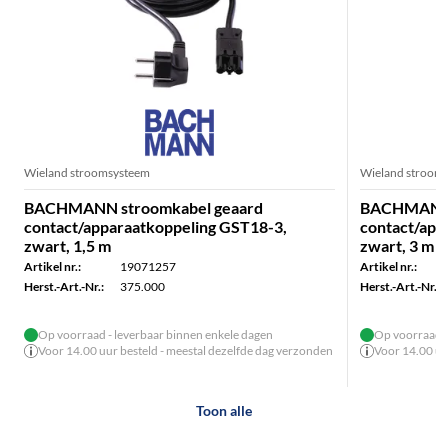
Wieland stroomsysteem
Wieland stroom
BACHMANN stroomkabel geaard
BACHMANN 
contact/apparaatkoppeling GST18-3,
contact/app
zwart, 1,5 m
zwart, 3 m
Artikel nr.:
19071257
Artikel nr.:
Herst.-Art.-Nr.:
375.000
Herst.-Art.-Nr.:
Op voorraad - leverbaar binnen enkele dagen
Op voorraad -
Voor 14.00 uur besteld - meestal dezelfde dag verzonden
Voor 14.00 uu
Toon alle