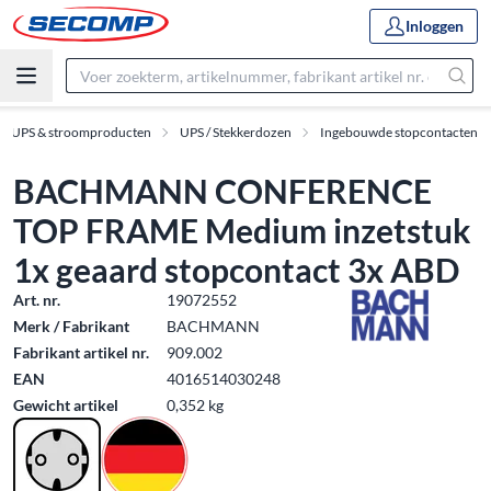
Inloggen
UPS & stroomproducten
UPS / Stekkerdozen
Ingebouwde stopcontacten
BACHMANN CONFERENCE
TOP FRAME Medium inzetstuk
1x geaard stopcontact 3x ABD
Art. nr.
19072552
Merk / Fabrikant
BACHMANN
Fabrikant artikel nr.
909.002
EAN
4016514030248
Gewicht artikel
0,352 kg