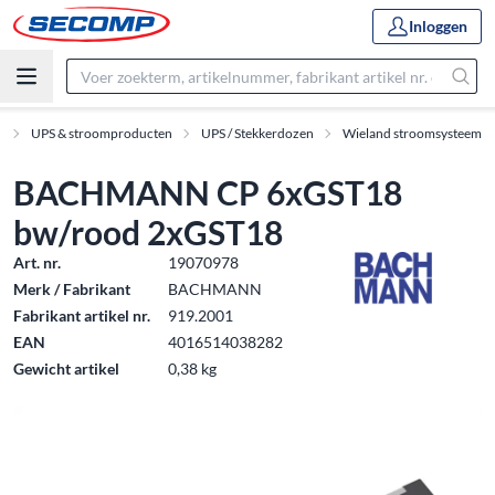
Inloggen
n
UPS & stroomproducten
UPS / Stekkerdozen
Wieland stroomsysteem
BACHMANN CP 6xGST18
bw/rood 2xGST18
Art. nr.
19070978
Merk / Fabrikant
BACHMANN
Fabrikant artikel nr.
919.2001
EAN
4016514038282
Gewicht artikel
0,38 kg