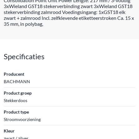
Consolidation Point Unit Power Lengte: 217 mm / 3-voudig
3xWieland GST18 stekerverbinding zwart 3xWieland GST18
stekerverbinding zalmrood Voedingsingang: 1xGST18 elk
zwart + zalmrood Incl. zelfklevende etiketteerstroken Ca. 15 x
35 mm, in polybag,
Specificaties
Producent
BACHMANN
Product groep
Stekkerdoos
Product type
Stroomvoorziening
Kleur
zwart / zilver