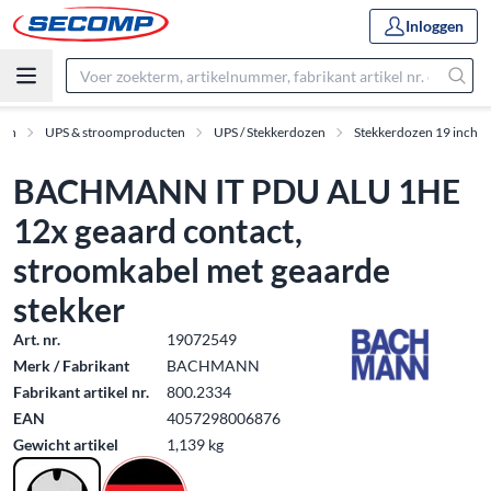
Inloggen
ten
UPS & stroomproducten
UPS / Stekkerdozen
Stekkerdozen 19 inch
BACHMANN IT PDU ALU 1HE
12x geaard contact,
stroomkabel met geaarde
stekker
Art. nr.
19072549
Merk / Fabrikant
BACHMANN
Fabrikant artikel nr.
800.2334
EAN
4057298006876
Gewicht artikel
1,139 kg