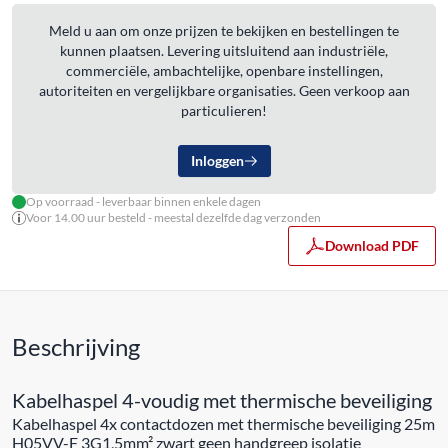
Meld u aan om onze prijzen te bekijken en bestellingen te
kunnen plaatsen. Levering uitsluitend aan industriële,
commerciële, ambachtelijke, openbare instellingen,
autoriteiten en vergelijkbare organisaties. Geen verkoop aan
particulieren!
Inloggen
Op voorraad - leverbaar binnen enkele dagen
Voor 14.00 uur besteld - meestal dezelfde dag verzonden
Download PDF
Beschrijving
Kabelhaspel 4-voudig met thermische beveiliging
Kabelhaspel 4x contactdozen met thermische beveiliging 25m
H05VV-F 3G1,5mm² zwart geen handgreep isolatie