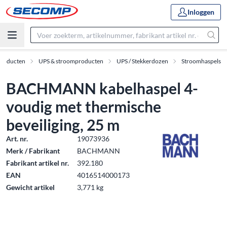
Inloggen
Producten
UPS & stroomproducten
UPS / Stekkerdozen
Stroomhaspels
BACHMANN kabelhaspel 4-
voudig met thermische
beveiliging, 25 m
Art. nr.
19073936
Merk / Fabrikant
BACHMANN
Fabrikant artikel nr.
392.180
EAN
4016514000173
Gewicht artikel
3,771 kg