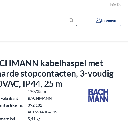
Info EN
Inloggen
CHMANN kabelhaspel met
aarde stopcontacten, 3-voudig
0VAC, IP44, 25 m
.
19073556
 Fabrikant
BACHMANN
nt artikel nr.
392.182
4016514004119
t artikel
5,41 kg