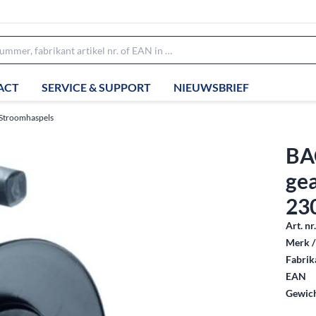
ACT
SERVICE & SUPPORT
NIEUWSBRIEF
Stroomhaspels
BA
ge
23
Art. nr
Merk /
Fabrika
EAN
Gewich