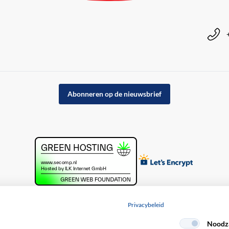
Abonneren op de nieuwsbrief
Privacybeleid
Noodza
acybeleid