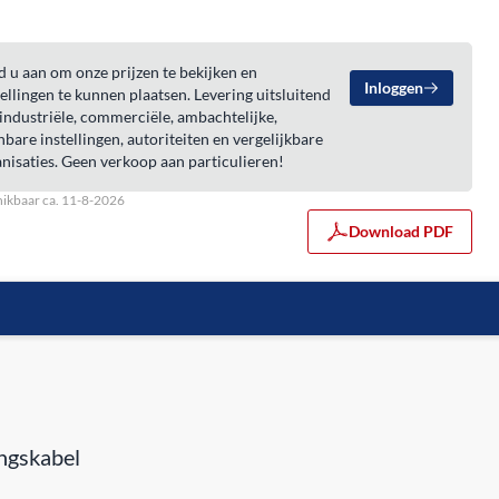
 u aan om onze prijzen te bekijken en
Inloggen
ellingen te kunnen plaatsen. Levering uitsluitend
industriële, commerciële, ambachtelijke,
bare instellingen, autoriteiten en vergelijkbare
nisaties. Geen verkoop aan particulieren!
ikbaar ca. 11-8-2026
Download PDF
ingskabel