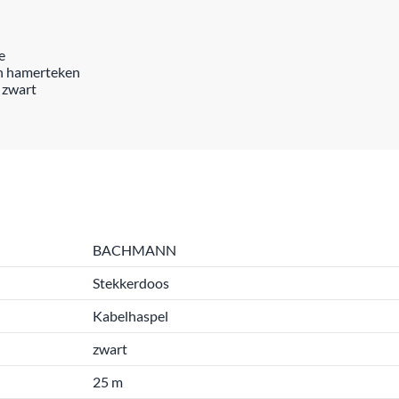
e
en hamerteken
 zwart
BACHMANN
Stekkerdoos
Kabelhaspel
zwart
25 m