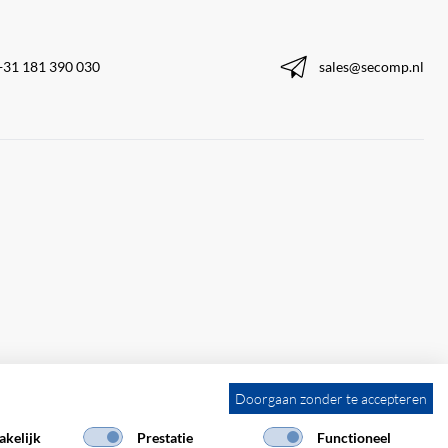
+31 181 390 030
sales@secomp.nl
Doorgaan zonder te accepteren
kelijk
Prestatie
Functioneel