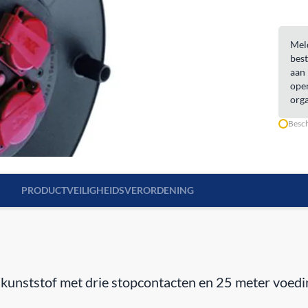
Meld
best
aan 
open
orga
Besch
PRODUCTVEILIGHEIDSVERORDENING
 kunststof met drie stopcontacten en 25 meter voed