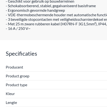
- Geschikt voor gebruik op bouwterreinen
- Schokabsorberend, stabiel, gegalvaniseerd basisframe
- Ergonomisch gevormde handgreep
- VDE-thermobeschermende houder met automatische functi
- 3 beveiligde stopcontacten met veiligheidsscharnierdeksel 
- Met 25 m zware rubberen kabel (H07RN-F 3G1,5mm²), IP44,
- 16 A / 250 V~
Specificaties
Producent
Product groep
Product type
Kleur
Lengte