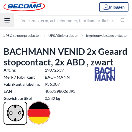
Inloggen
UPS & stroomproducten
UPS / Stekkerdozen
Ingebouwde stopcontacten
BACHMANN VENID 2x Geaard
stopcontact, 2x ABD , zwart
Art. nr.
19072539
Merk / Fabrikant
BACHMANN
Fabrikant artikel nr.
936.007
EAN
4057298026393
Gewicht artikel
0,382 kg