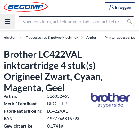
Inloggen
Producten
IT accessoires & netwerktechniek
Ander
Printer accessories
Brother LC422VAL
inktcartridge 4 stuk(s)
Origineel Zwart, Cyaan,
Magenta, Geel
Art. nr.
526352463
Merk / Fabrikant
BROTHER
Fabrikant artikel nr.
LC422VAL
EAN
4977766816793
Gewicht artikel
0,174 kg