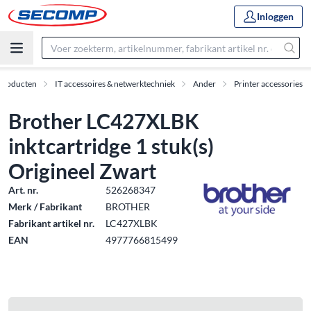
Inloggen
Producten
IT accessoires & netwerktechniek
Ander
Printer accessories
Brother LC427XLBK
inktcartridge 1 stuk(s)
Origineel Zwart
Art. nr.
526268347
Merk / Fabrikant
BROTHER
Fabrikant artikel nr.
LC427XLBK
EAN
4977766815499