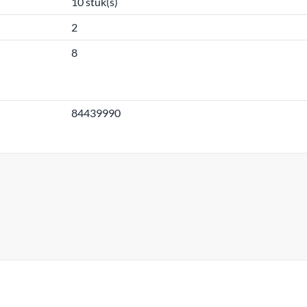
10 stuk(s)
2
8
84439990