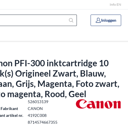
Info EN
Inloggen
on PFI-300 inktcartridge 10
k(s) Origineel Zwart, Blauw,
an, Grijs, Magenta, Foto zwart,
to magenta, Rood, Geel
.
526013139
 Fabrikant
CANON
nt artikel nr.
4192C008
8714574667355