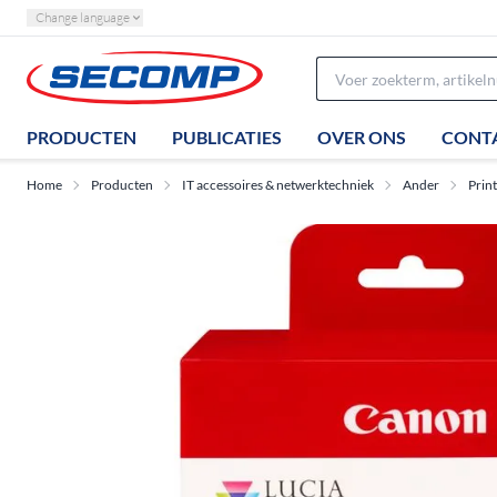
Change language
PRODUCTEN
PUBLICATIES
OVER ONS
CONT
Home
Producten
IT accessoires & netwerktechniek
Ander
Prin