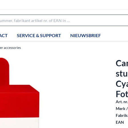
ACT
SERVICE & SUPPORT
NIEUWSBRIEF
ter accessories
Can
stu
Cya
Fo
Art. nr
Merk /
Fabrika
EAN