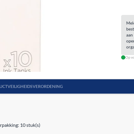
Meld
best
aan 
open
orga
Op vo
UCTVEILIGHEIDSVERORDENING
rpakking: 10 stuk(s)