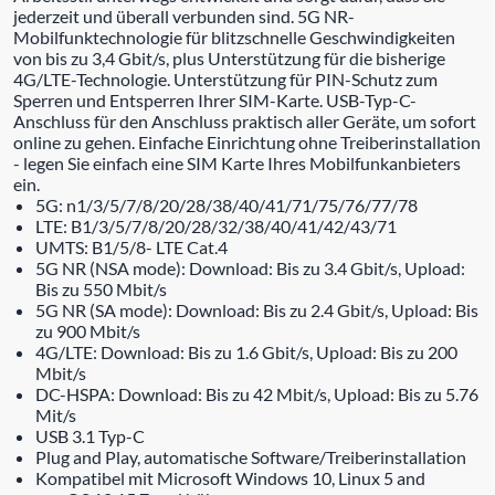
jederzeit und überall verbunden sind. 5G NR-
Mobilfunktechnologie für blitzschnelle Geschwindigkeiten
von bis zu 3,4 Gbit/s, plus Unterstützung für die bisherige
4G/LTE-Technologie. Unterstützung für PIN-Schutz zum
Sperren und Entsperren Ihrer SIM-Karte. USB-Typ-C-
Anschluss für den Anschluss praktisch aller Geräte, um sofort
online zu gehen. Einfache Einrichtung ohne Treiberinstallation
- legen Sie einfach eine SIM Karte Ihres Mobilfunkanbieters
ein.
5G: n1/3/5/7/8/20/28/38/40/41/71/75/76/77/78
LTE: B1/3/5/7/8/20/28/32/38/40/41/42/43/71
UMTS: B1/5/8- LTE Cat.4
5G NR (NSA mode): Download: Bis zu 3.4 Gbit/s, Upload:
Bis zu 550 Mbit/s
5G NR (SA mode): Download: Bis zu 2.4 Gbit/s, Upload: Bis
zu 900 Mbit/s
4G/LTE: Download: Bis zu 1.6 Gbit/s, Upload: Bis zu 200
Mbit/s
DC-HSPA: Download: Bis zu 42 Mbit/s, Upload: Bis zu 5.76
Mit/s
USB 3.1 Typ-C
Plug and Play, automatische Software/Treiberinstallation
Kompatibel mit Microsoft Windows 10, Linux 5 and