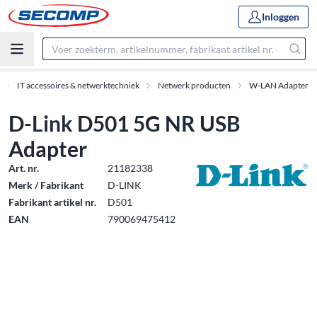
Inloggen
IT accessoires & netwerktechniek
Netwerk producten
W-LAN Adapter
D-Link D501 5G NR USB
Adapter
Art. nr.
21182338
Merk / Fabrikant
D-LINK
Fabrikant artikel nr.
D501
EAN
790069475412