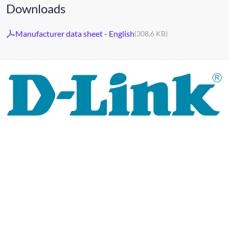
Downloads
Manufacturer data sheet - English
(308,6 KB)
Al 30 jaar staat het merk D-LINK voor hoogwaardige
netwerk- en monitoringtechnologie en op maat gemaakte
totaaloplossingen.
Het productportfolio van D-LINK biedt niet alleen
technische oplossingen, maar levert ook consequent
praktijkgerichte innovaties.
Producten en oplossingen
worden uit één hand aangeboden: draadloos, schakelen en
videobewaking.
Van een eenvoudige WLAN-router tot
complexe netwerkaccessoires, de D-LINK biedt zo
ongeveer alles.
D-LINK-producten zijn zowel geschikt voor privégebruik