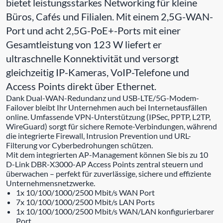
bietet leistungsstarkes Networking für kleine
Büros, Cafés und Filialen. Mit einem 2,5G-WAN-
Port und acht 2,5G-PoE+-Ports mit einer
Gesamtleistung von 123 W liefert er
ultraschnelle Konnektivität und versorgt
gleichzeitig IP-Kameras, VoIP-Telefone und
Access Points direkt über Ethernet.
Dank Dual-WAN-Redundanz und USB-LTE/5G-Modem-
Failover bleibt Ihr Unternehmen auch bei Internetausfällen
online. Umfassende VPN-Unterstützung (IPSec, PPTP, L2TP,
WireGuard) sorgt für sichere Remote-Verbindungen, während
die integrierte Firewall, Intrusion Prevention und URL-
Filterung vor Cyberbedrohungen schützen.
Mit dem integrierten AP-Management können Sie bis zu 10
D-Link DBR-X3000-AP Access Points zentral steuern und
überwachen – perfekt für zuverlässige, sichere und effiziente
Unternehmensnetzwerke.
1x 10/100/1000/2500 Mbit/s WAN Port
7x 10/100/1000/2500 Mbit/s LAN Ports
1x 10/100/1000/2500 Mbit/s WAN/LAN konfigurierbarer
Port