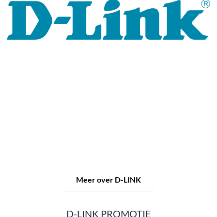
Al 30 jaar staat het merk D-LINK voor hoogwaardige
netwerk- en monitoringtechnologie en op maat gemaakte
totaaloplossingen.
Het productportfolio van D-LINK biedt niet alleen
technische oplossingen, maar levert ook consequent
praktijkgerichte innovaties.
Producten en oplossingen
worden uit één hand aangeboden: draadloos, schakelen en
videobewaking.
Van een eenvoudige WLAN-router tot
complexe netwerkaccessoires, de D-LINK biedt zo
ongeveer alles.
D-LINK-producten zijn zowel geschikt voor privégebruik
als voor professioneel gebruik in industrie en handel.
Meer over D-LINK
D-LINK PROMOTIE