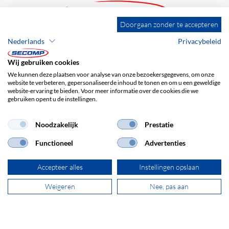
Doorgaan zonder te accepteren
Nederlands
Privacybeleid
ADRES
SECOMP Nederland GmbH
Wij gebruiken cookies
Dag Hammarskjöldlaan 193
We kunnen deze plaatsen voor analyse van onze bezoekersgegevens, om onze
3223 HG Hellevoetsluis
website te verbeteren, gepersonaliseerde inhoud te tonen en om u een geweldige
website-ervaring te bieden. Voor meer informatie over de cookies die we
gebruiken opent u de instellingen.
+31 181 390 030
Noodzakelijk
Prestatie
sales@secomp.nl
Functioneel
Advertenties
Accepteer alles
Instellingen opslaan
Weigeren
Nee, pas aan
Abonneren op de nieuwsbrief