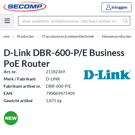
Inloggen
Home
Producten
IT accessoires & netwerktechniek
Nieuwe producten
D-Link DBR-600-P/E Business
PoE Router
Art. nr.
21182369
Merk / Fabrikant
D-LINK
Fabrikant artikel nr.
DBR-600-P/E
EAN
790069477409
Gewicht artikel
1,875 kg