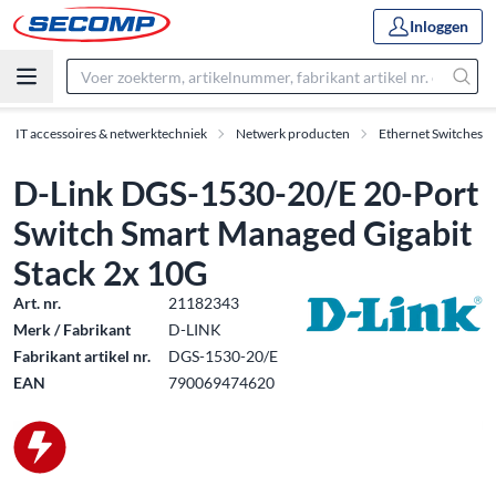
Inloggen
IT accessoires & netwerktechniek
Netwerk producten
Ethernet Switches
D-Link DGS-1530-20/E 20-Port
Switch Smart Managed Gigabit
Stack 2x 10G
Art. nr.
21182343
Merk / Fabrikant
D-LINK
Fabrikant artikel nr.
DGS-1530-20/E
EAN
790069474620