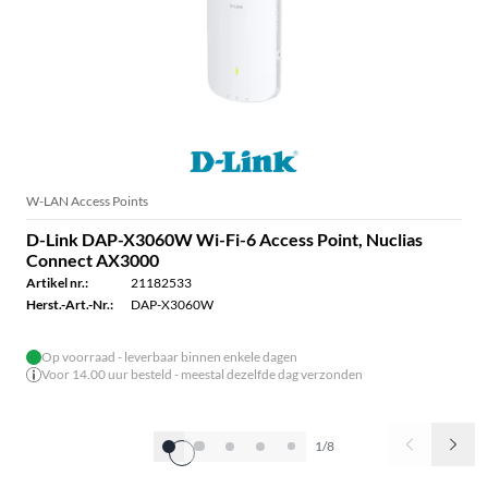
W-LAN Access Points
D-Link DAP-X3060W Wi-Fi-6 Access Point, Nuclias
Connect AX3000
Artikel nr.:
21182533
Herst.-Art.-Nr.:
DAP-X3060W
Op voorraad - leverbaar binnen enkele dagen
Voor 14.00 uur besteld - meestal dezelfde dag verzonden
1/8