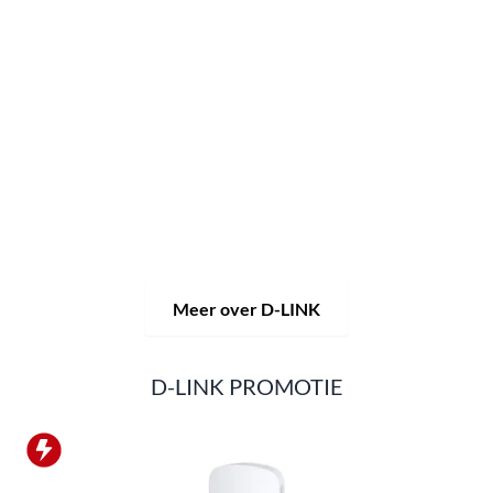
Al 30 jaar staat het merk D-LINK voor hoogwaardige
netwerk- en monitoringtechnologie en op maat gemaakte
totaaloplossingen.
Het productportfolio van D-LINK biedt niet alleen
technische oplossingen, maar levert ook consequent
praktijkgerichte innovaties.
Producten en oplossingen
worden uit één hand aangeboden: draadloos, schakelen en
videobewaking.
Van een eenvoudige WLAN-router tot
complexe netwerkaccessoires, de D-LINK biedt zo
ongeveer alles.
D-LINK-producten zijn zowel geschikt voor privégebruik
als voor professioneel gebruik in industrie en handel.
Meer over D-LINK
D-LINK PROMOTIE