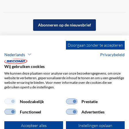
Abonneren op de nieuwsbrief
Doorgaan zonder te accepteren
Nederlands
Privacybeleid
Wij gebruiken cookies
We kunnen deze plaatsen voor analyse van onze bezoekersgegevens, om onze
website te verbeteren, gepersonaliseerde inhoud te tonen en om u een geweldige
website-ervaring te bieden. Voor meer informatie over de cookies die we
gebruiken opent u de instellingen.
Bedrijfsgegevens
ALV
Disclaimer
Noodzakelijk
Prestatie
Privacybeleid
Functioneel
Advertenties
Accepteer alles
Instellingen opslaan