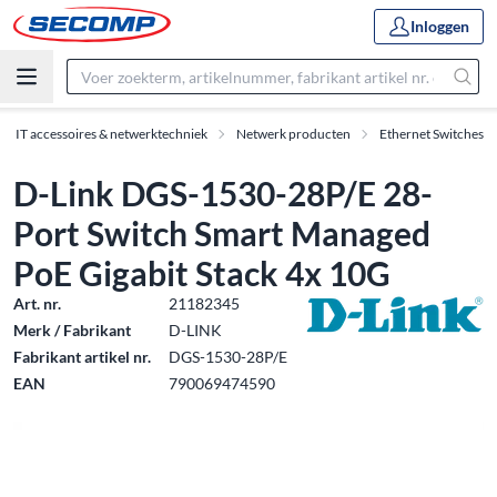
Inloggen
IT accessoires & netwerktechniek
Netwerk producten
Ethernet Switches
D-Link DGS-1530-28P/E 28-
Port Switch Smart Managed
PoE Gigabit Stack 4x 10G
Art. nr.
21182345
Merk / Fabrikant
D-LINK
Fabrikant artikel nr.
DGS-1530-28P/E
EAN
790069474590