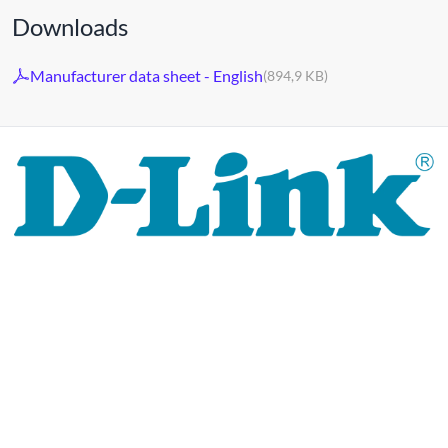
Downloads
Manufacturer data sheet - English
(894,9 KB)
Al 30 jaar staat het merk D-LINK voor hoogwaardige
netwerk- en monitoringtechnologie en op maat gemaakte
totaaloplossingen.
Het productportfolio van D-LINK biedt niet alleen
technische oplossingen, maar levert ook consequent
praktijkgerichte innovaties.
Producten en oplossingen
worden uit één hand aangeboden: draadloos, schakelen en
videobewaking.
Van een eenvoudige WLAN-router tot
complexe netwerkaccessoires, de D-LINK biedt zo
ongeveer alles.