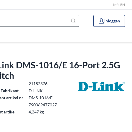
Info EN
Inloggen
Link DMS-1016/E 16-Port 2.5G
itch
.
21182376
 Fabrikant
D-LINK
nt artikel nr.
DMS-1016/E
790069477027
t artikel
4,247 kg