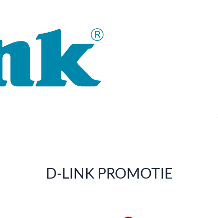
Al 30 jaar staat het merk D-
monitoringtechnologie en op 
Het productportfolio van D-LI
levert ook consequent praktij
uit één hand aangeboden: dra
eenvoudige WLAN-router tot 
ongeveer alles.
D-LINK-producten zijn zowel g
gebruik in industrie en handel.
D-LINK PROMOTIE