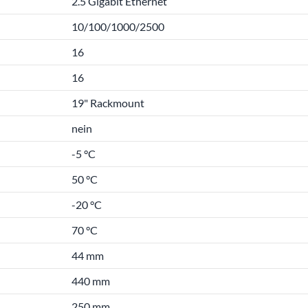
2.5 Gigabit Ethernet
10/100/1000/2500
16
16
19" Rackmount
nein
-5 °C
50 °C
-20 °C
70 °C
44 mm
440 mm
250 mm