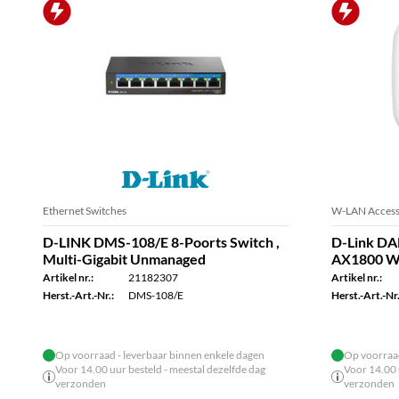
Ethernet Switches
W-LAN Access
D-LINK DMS-108/E 8-Poorts Switch ,
D-Link DA
Multi-Gigabit Unmanaged
AX1800 Wi
Artikel nr.:
21182307
Artikel nr.:
Herst.-Art.-Nr.:
DMS-108/E
Herst.-Art.-Nr.
Op voorraad - leverbaar binnen enkele dagen
Op voorraad
Voor 14.00 uur besteld - meestal dezelfde dag
Voor 14.00 
verzonden
verzonden