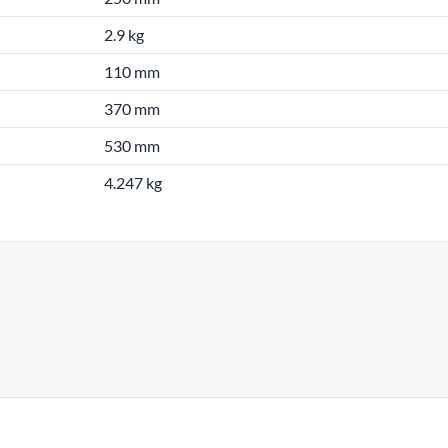
2.9 kg
110 mm
370 mm
530 mm
4.247 kg