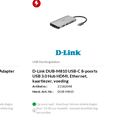
USB Dockingstation
Adapter
D-Link DUB-M810 USB-C 8-poorts
USB 3.0 Hub HDMI, Ethernet,
kaartlezer, voeding
Artikel nr.:
21182048
Herst.-Art.-Nr.:
DUB-M810
ele dagen
Op voorraad - leverbaar binnen enkele dagen
zelfde dag
Voor 14.00 uur besteld - meestal dezelfde dag
verzonden