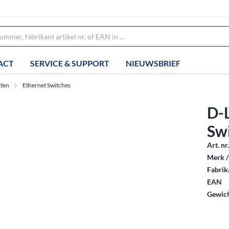
ACT
SERVICE & SUPPORT
NIEUWSBRIEF
ten
Ethernet Switches
D-
Sw
Art. nr
Merk /
Fabrika
EAN
Gewich