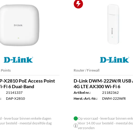
 Points
Router / Firewall
P-X2810 PoE Access Point
D-Link DWM-222W/R USB 
-Fi 6 Dual-Band
4G LTE AX300 Wi-Fi 6
21141337
Artikel nr.:
21182362
:
DAP-X2810
Herst.-Art.-Nr.:
DWM-222W/R
 - leverbaar binnen enkele dagen
Op voorraad - leverbaar binnen enk
uur besteld - meestal dezelfde dag
Voor 14.00 uur besteld - meestal de
verzonden