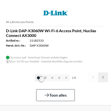
W-LAN Access Points
D-Link DAP-X3060W Wi-Fi-6 Access Point, Nuclias
Connect AX3000
Artikel nr.:
21182533
Herst.-Art.-Nr.:
DAP-X3060W
Op voorraad - leverbaar binnen enkele dagen
Voor 14.00 uur besteld - meestal dezelfde dag verzonden
1/8
Toon alles