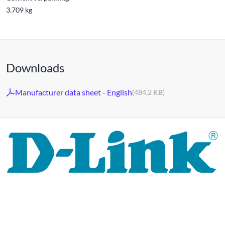
3.709 kg
Downloads
Manufacturer data sheet - English
(484,2 KB)
Al 30 jaar staat het merk D-LINK voor hoogwaardige
netwerk- en monitoringtechnologie en op maat gemaakte
totaaloplossingen.
Het productportfolio van D-LINK biedt niet alleen
technische oplossingen, maar levert ook consequent