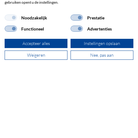
gebruiken opent u de instellingen.
+31 181 390 030
Noodzakelijk
Prestatie
sales@secomp.nl
Functioneel
Advertenties
Accepteer alles
Instellingen opslaan
Weigeren
Nee, pas aan
Abonneren op de nieuwsbrief