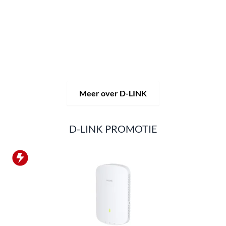
praktijkgerichte innovaties.
Producten en oplossingen
worden uit één hand aangeboden: draadloos, schakelen en
videobewaking.
Van een eenvoudige WLAN-router tot
complexe netwerkaccessoires, de D-LINK biedt zo
ongeveer alles.
D-LINK-producten zijn zowel geschikt voor privégebruik
als voor professioneel gebruik in industrie en handel.
Meer over D-LINK
D-LINK PROMOTIE