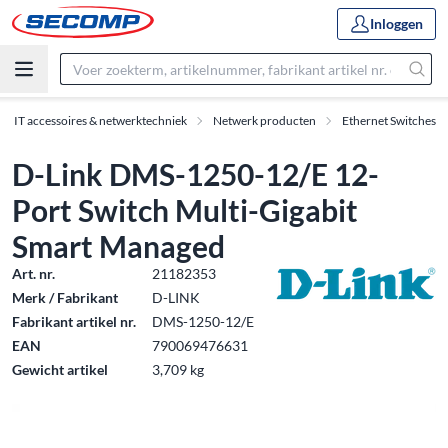
Inloggen
IT accessoires & netwerktechniek
Netwerk producten
Ethernet Switches
D-Link DMS-1250-12/E 12-
Port Switch Multi-Gigabit
Smart Managed
Art. nr.
21182353
Merk / Fabrikant
D-LINK
Fabrikant artikel nr.
DMS-1250-12/E
EAN
790069476631
Gewicht artikel
3,709 kg