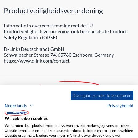
Productveiligheidsverordening
Informatie in overeenstemming met de EU
Productveiligheidsverordening, ook bekend als de Product
Safety Regulation (GPSR):
D-Link (Deutschland) GmbH
Schwalbacher Strasse 74, 65760 Eschborn, Germany
https://www.dlink.com/contact
Doorgaan zonder te accepteren
Nederlands
Privacybeleid
ADRES
SECOMP Nederland GmbH
Wij gebruiken cookies
Dag Hammarskjöldlaan 193
We kunnen deze plaatsen voor analyse van onze bezoekersgegevens, om onze
3223 HG Hellevoetsluis
website te verbeteren, gepersonaliseerde inhoud te tonen en om u een geweldige
website-ervaring te bieden. Voor meer informatie over de cookies die we