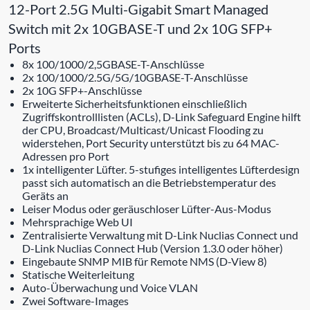
12-Port 2.5G Multi-Gigabit Smart Managed
Switch mit 2x 10GBASE-T und 2x 10G SFP+
Ports
8x 100/1000/2,5GBASE-T-Anschlüsse
2x 100/1000/2.5G/5G/10GBASE-T-Anschlüsse
2x 10G SFP+-Anschlüsse
Erweiterte Sicherheitsfunktionen einschließlich
Zugriffskontrolllisten (ACLs), D-Link Safeguard Engine hilft
der CPU, Broadcast/Multicast/Unicast Flooding zu
widerstehen, Port Security unterstützt bis zu 64 MAC-
Adressen pro Port
1x intelligenter Lüfter. 5-stufiges intelligentes Lüfterdesign
passt sich automatisch an die Betriebstemperatur des
Geräts an
Leiser Modus oder geräuschloser Lüfter-Aus-Modus
Mehrsprachige Web UI
Zentralisierte Verwaltung mit D-Link Nuclias Connect und
D-Link Nuclias Connect Hub (Version 1.3.0 oder höher)
Eingebaute SNMP MIB für Remote NMS (D-View 8)
Statische Weiterleitung
Auto-Überwachung und Voice VLAN
Zwei Software-Images