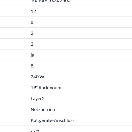
10/100/1000/2500
12
8
2
2
ja
8
240 W
19" Rackmount
Layer2
Netzbetrieb
Kaltgeräte-Anschluss
-5 °C