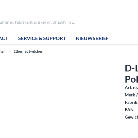
ACT
SERVICE & SUPPORT
NIEUWSBRIEF
ten
Ethernet Switches
D-
Po
Art. nr
Merk /
Fabrika
EAN
Gewich