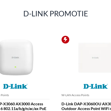
D-LINK PROMOTIE
 Points
W-LAN Access Points
P-X3060 AX3000 Access
D-Link DAP-X3060OU AX3
 6 802.11a/b/g/n/ac/ax PoE
Outdoor Access Point WiFi 