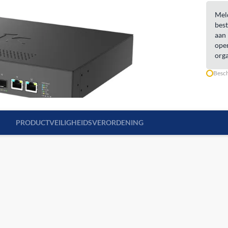
Meld
best
aan 
open
orga
Besch
PRODUCTVEILIGHEIDSVERORDENING