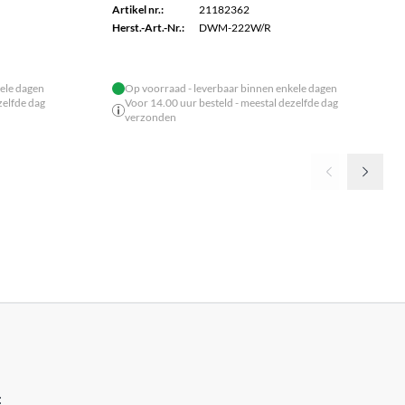
Artikel nr.:
21182362
Herst.-Art.-Nr.:
DWM-222W/R
ele dagen
Op voorraad - leverbaar binnen enkele dagen
zelfde dag
Voor 14.00 uur besteld - meestal dezelfde dag
verzonden
: