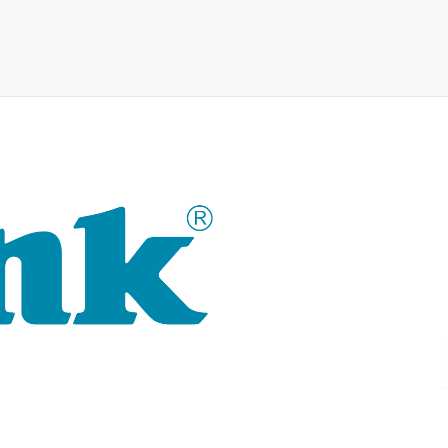
Al 30 jaar staat het merk D-
monitoringtechnologie en op 
Het productportfolio van D-LI
levert ook consequent praktij
uit één hand aangeboden: dra
eenvoudige WLAN-router tot 
ongeveer alles.
D-LINK-producten zijn zowel g
gebruik in industrie en handel.