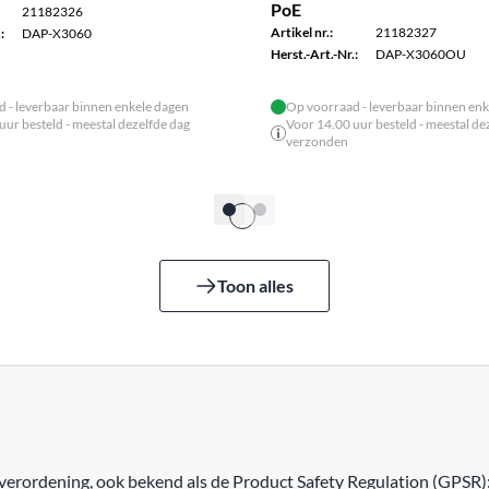
PoE
21182326
Artikel nr.:
21182327
:
DAP-X3060
Herst.-Art.-Nr.:
DAP-X3060OU
 - leverbaar binnen enkele dagen
Op voorraad - leverbaar binnen enk
uur besteld - meestal dezelfde dag
Voor 14.00 uur besteld - meestal de
verzonden
Toon alles
erordening, ook bekend als de Product Safety Regulation (GPSR)