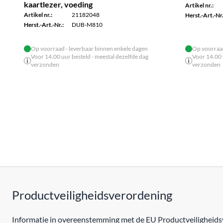
kaartlezer, voeding
Artikel nr.:
Artikel nr.:
21182048
Herst.-Art.-Nr.
Herst.-Art.-Nr.:
DUB-M810
Op voorraad - leverbaar binnen enkele dagen
Op voorraad
Voor 14.00 uur besteld - meestal dezelfde dag
Voor 14.00 
verzonden
verzonden
Productveiligheidsverordening
Informatie in overeenstemming met de EU Productveiligheidsv