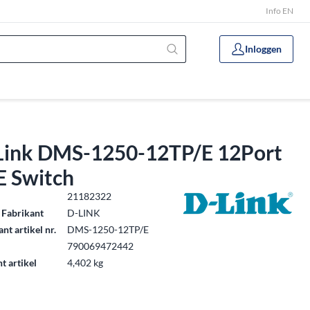
Info EN
Inloggen
Link DMS-1250-12TP/E 12Port
E Switch
.
21182322
 Fabrikant
D-LINK
nt artikel nr.
DMS-1250-12TP/E
790069472442
t artikel
4,402 kg