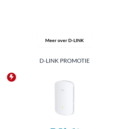
videobewaking.
Van een eenvoudige WLAN-router tot
complexe netwerkaccessoires, de D-LINK biedt zo
ongeveer alles.
D-LINK-producten zijn zowel geschikt voor privégebruik
als voor professioneel gebruik in industrie en handel.
Meer over D-LINK
D-LINK PROMOTIE