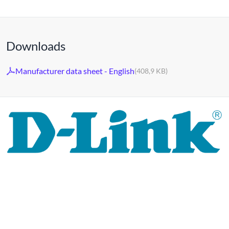
Downloads
Manufacturer data sheet - English
(408,9 KB)
Al 30 jaar staat het merk D-LINK voor hoogwaardige
netwerk- en monitoringtechnologie en op maat gemaakte
totaaloplossingen.
Het productportfolio van D-LINK biedt niet alleen
technische oplossingen, maar levert ook consequent
praktijkgerichte innovaties.
Producten en oplossingen
worden uit één hand aangeboden: draadloos, schakelen en