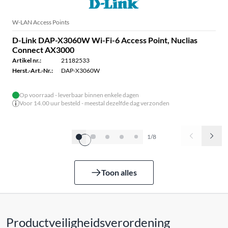
W-LAN Access Points
D-Link DAP-X3060W Wi-Fi-6 Access Point, Nuclias
Connect AX3000
Artikel nr.:
21182533
Herst.-Art.-Nr.:
DAP-X3060W
Op voorraad - leverbaar binnen enkele dagen
Voor 14.00 uur besteld - meestal dezelfde dag verzonden
1/8
Toon alles
Productveiligheidsverordening