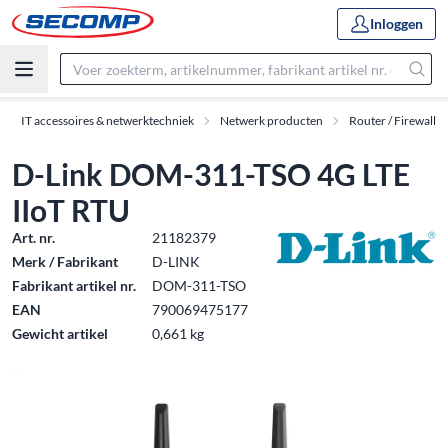
Inloggen
IT accessoires & netwerktechniek
Netwerk producten
Router / Firewall
D-Link DOM-311-TSO 4G LTE
IIoT RTU
Art. nr.
21182379
Merk / Fabrikant
D-LINK
Fabrikant artikel nr.
DOM-311-TSO
EAN
790069475177
Gewicht artikel
0,661 kg