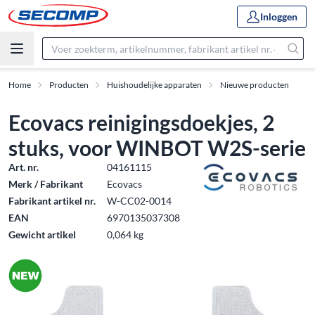
Inloggen
Home
Producten
Huishoudelijke apparaten
Nieuwe producten
Ecovacs reinigingsdoekjes, 2
stuks, voor WINBOT W2S-serie
Art. nr.
04161115
Merk / Fabrikant
Ecovacs
Fabrikant artikel nr.
W-CC02-0014
EAN
6970135037308
Gewicht artikel
0,064 kg