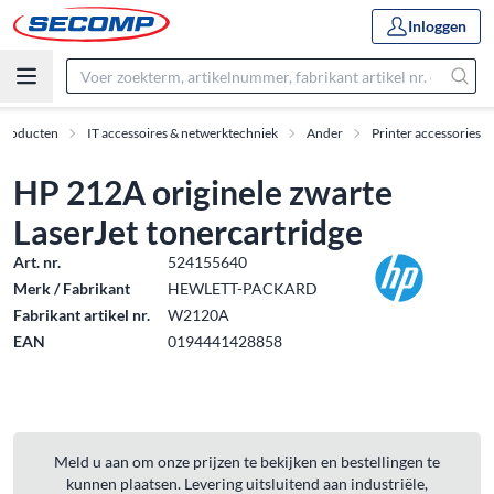
Inloggen
Producten
IT accessoires & netwerktechniek
Ander
Printer accessories
HP 212A originele zwarte
LaserJet tonercartridge
Art. nr.
524155640
Merk / Fabrikant
HEWLETT-PACKARD
Fabrikant artikel nr.
W2120A
EAN
0194441428858
Meld u aan om onze prijzen te bekijken en bestellingen te
kunnen plaatsen. Levering uitsluitend aan industriële,