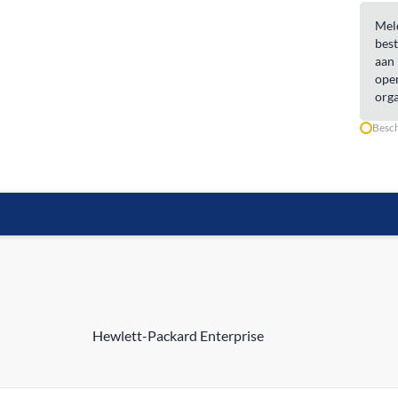
Meld
best
aan 
open
orga
Besch
Hewlett-Packard Enterprise