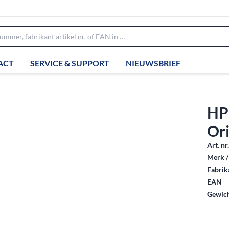
ACT
SERVICE & SUPPORT
NIEUWSBRIEF
HP 
Or
Art. nr
Merk /
Fabrika
EAN
Gewich