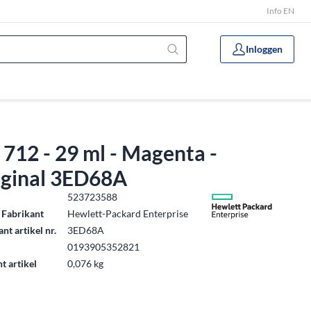
Info EN
Inloggen
712 - 29 ml - Magenta -
iginal 3ED68A
.
523723588
 Fabrikant
Hewlett-Packard Enterprise
nt artikel nr.
3ED68A
0193905352821
t artikel
0,076 kg