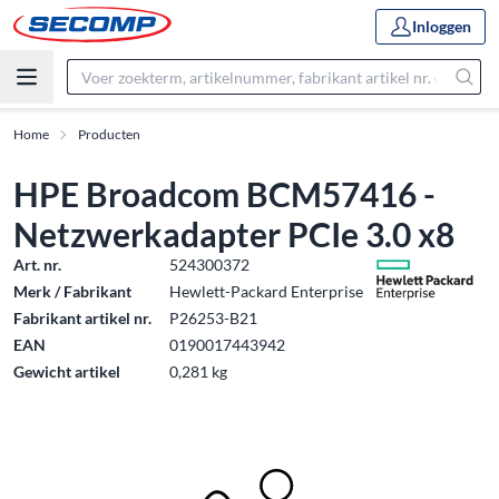
Inloggen
Home
Producten
HPE Broadcom BCM57416 -
Netzwerkadapter PCIe 3.0 x8
Art. nr.
524300372
Merk / Fabrikant
Hewlett-Packard Enterprise
Fabrikant artikel nr.
P26253-B21
EAN
0190017443942
Gewicht artikel
0,281 kg