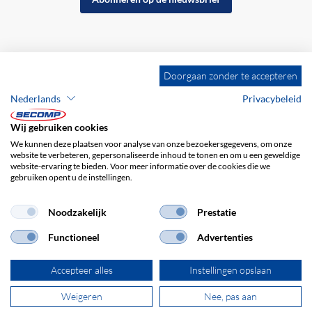
Doorgaan zonder te accepteren
Nederlands
Privacybeleid
Wij gebruiken cookies
We kunnen deze plaatsen voor analyse van onze bezoekersgegevens, om onze
website te verbeteren, gepersonaliseerde inhoud te tonen en om u een geweldige
website-ervaring te bieden. Voor meer informatie over de cookies die we
gebruiken opent u de instellingen.
Bedrijfsgegevens
ALV
Disclaimer
Privacybeleid
Noodzakelijk
Prestatie
Functioneel
Advertenties
Accepteer alles
Instellingen opslaan
Weigeren
Nee, pas aan
© 2026 SECOMP Nederland GmbH. Alle rechten voorbehouden.
powered by polynorm