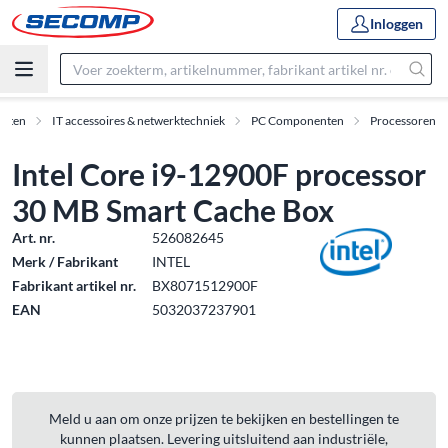
Inloggen
ucten
IT accessoires & netwerktechniek
PC Componenten
Processoren
Intel Core i9-12900F processor
30 MB Smart Cache Box
Art. nr.
526082645
Merk / Fabrikant
INTEL
Fabrikant artikel nr.
BX8071512900F
EAN
5032037237901
Meld u aan om onze prijzen te bekijken en bestellingen te
kunnen plaatsen. Levering uitsluitend aan industriële,