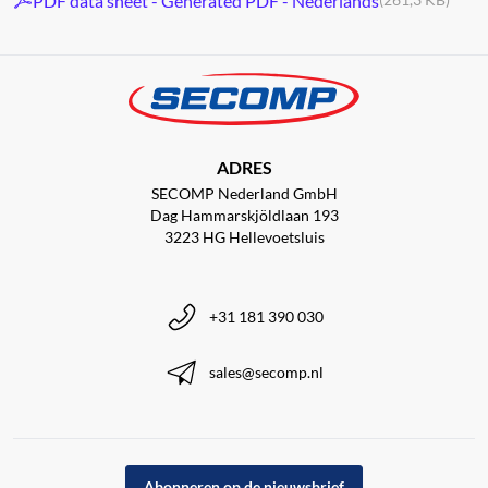
PDF data sheet - Generated PDF - Nederlands
ADRES
SECOMP Nederland GmbH
Dag Hammarskjöldlaan 193
3223 HG Hellevoetsluis
+31 181 390 030
sales@secomp.nl
Abonneren op de nieuwsbrief