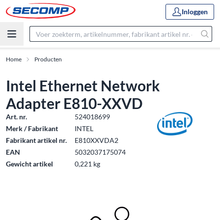
Inloggen
Home
Producten
Intel Ethernet Network
Adapter E810-XXVD
Art. nr.
524018699
Merk / Fabrikant
INTEL
Fabrikant artikel nr.
E810XXVDA2
EAN
5032037175074
Gewicht artikel
0,221 kg