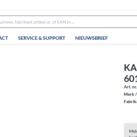
ACT
SERVICE & SUPPORT
NIEUWSBRIEF
KA
60
Art. nr
Merk /
Fabrika
Meld