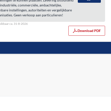
ellingen te kunnen plaatsen. Levering uitsluitend
industriële, commerciële, ambachtelijke,
bare instellingen, autoriteiten en vergelijkbare
nisaties. Geen verkoop aan particulieren!
ikbaar ca. 31-8-2026
Download PDF