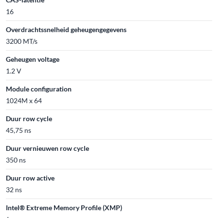
16
Overdrachtssnelheid geheugengegevens
3200 MT/s
Geheugen voltage
1.2 V
Module configuration
1024M x 64
Duur row cycle
45,75 ns
Duur vernieuwen row cycle
350 ns
Duur row active
32 ns
Intel® Extreme Memory Profile (XMP)