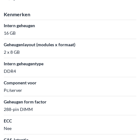
Kenmerken
Intern geheugen
16 GB
Geheugenlayout (modules x formaat)
2 x 8 GB
Intern geheugentype
DDR4
Component voor
Pc/server
Geheugen form factor
288-pin DIMM
ECC
Nee
CAS-latentie