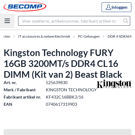
Inloggen
ducten
IT accessoires & netwerktechniek
PC-Geheugen
DDR 4 SDRAM
Kingston Technology FURY
16GB 3200MT/s DDR4 CL16
DIMM (Kit van 2) Beast Black
Art. nr.
525639830
Merk / Fabrikant
KINGSTON TECHNOLOGY
Fabrikant artikel nr.
KF432C16BBK2/16
EAN
0740617319903