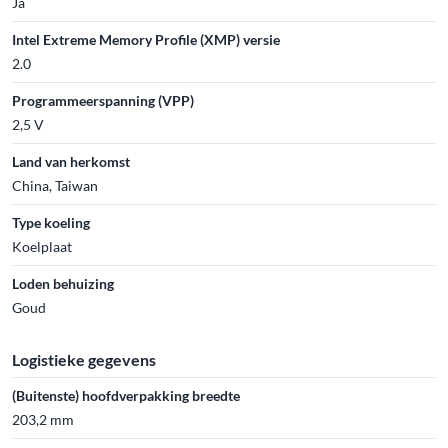
Ja
Intel Extreme Memory Profile (XMP) versie
2.0
Programmeerspanning (VPP)
2,5 V
Land van herkomst
China, Taiwan
Type koeling
Koelplaat
Loden behuizing
Goud
Logistieke gegevens
(Buitenste) hoofdverpakking breedte
203,2 mm