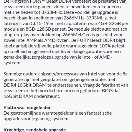
De Kingston FURY™ Beast DDR4 verbetert de prestaties van
je systeem om te gamen, video te bewerken en te renderen
met snelheden tot 3733MHz. Deze voordelige upgrade is
beschikbaar in snelheden van 2666MHz-3733MHz, met
latency's van CL15-19 en met capaciteiten van 4GB-32GB per
module en 8GB-128GB per set. De module biedt automatisch
plug-en-play overklokken op 2666MHz* en is geschikt voor
zowel Intel XMP als AMD Ryzen. De FURY Beast DDR4 blijft
koel dankzij de stijlvolle, platte warmtegeleider. 100% getest
op snelheid en geleverd met levenslange garantie voor een
gemakkelijke, zorgeloze upgrade van je Intel- of AMD-
systeem.
Sommige oudere chipsets/processors van Intel van voor de 8e
generatie zijn niet geüpdatet om geheugenmodules met
DDR4 16Gbit DRAM te ondersteunen. Vraag de fabrikant van
je systeem of het moederbord om een geüpdatet BIOS dat
16Gbit DRAM ondersteunt.
Platte warmtegeleider
De gestroomlijnde warmtegeleider is een fantastische
upgrade voor je gaming systeem.
Krachtige, rendabele upgrade