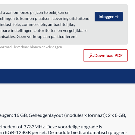
 u aan om onze prijzen te bekijken en
Inloggen
ellingen te kunnen plaatsen. Levering uitsluitend
industriële, commerciële, ambachtelijke,
bare instellingen, autoriteiten en vergelijkbare
nisaties. Geen verkoop aan particulieren!
orraad - leverbaar binnen enkele dagen
Download PDF
gen: 16 GB, Geheugenlayout (modules x formaat): 2 x 8 GB,
elheden tot 3733MHz. Deze voordelige upgrade is
n 8GB-128GB per set. De module biedt automatisch plug-en-