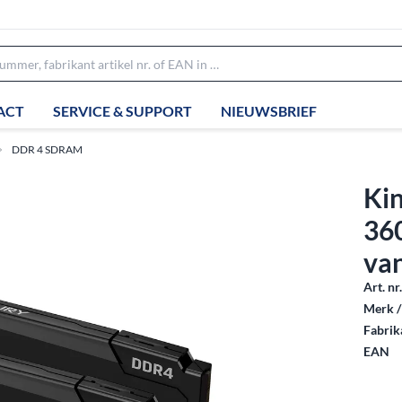
ACT
SERVICE & SUPPORT
NIEUWSBRIEF
DDR 4 SDRAM
Ki
36
van
Art. nr
Merk /
Fabrika
EAN