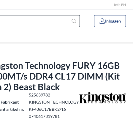
Info EN
Inloggen
ngston Technology FURY 16GB
00MT/s DDR4 CL17 DIMM (Kit
 2) Beast Black
.
525639782
 Fabrikant
KINGSTON TECHNOLOGY
nt artikel nr.
KF436C17BBK2/16
0740617319781