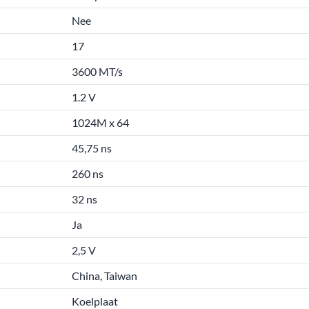
Nee
17
3600 MT/s
1.2 V
1024M x 64
45,75 ns
260 ns
32 ns
Ja
2,5 V
China, Taiwan
Koelplaat