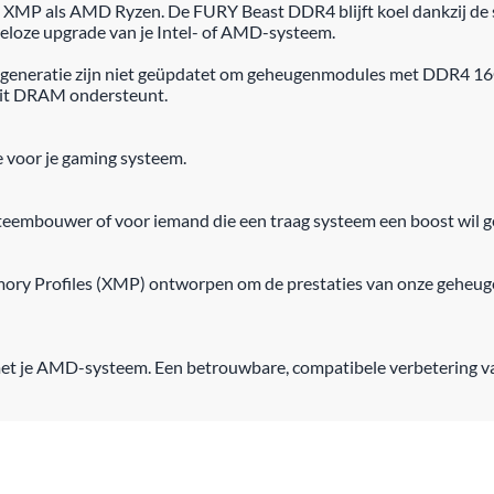
 XMP als AMD Ryzen. De FURY Beast DDR4 blijft koel dankzij de st
geloze upgrade van je Intel- of AMD-systeem.
e generatie zijn niet geüpdatet om geheugenmodules met DDR4 16
bit DRAM ondersteunt.
 voor je gaming systeem.
teembouwer of voor iemand die een traag systeem een boost wil g
emory Profiles (XMP) ontworpen om de prestaties van onze geheu
met je AMD-systeem. Een betrouwbare, compatibele verbetering van