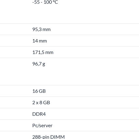
-55 - 100 °C
95,3 mm
14 mm
171,5 mm
96,7 g
16 GB
2 x 8 GB
DDR4
Pc/server
288-pin DIMM