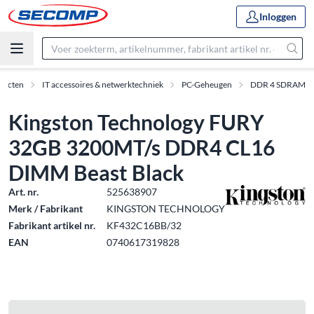
Inloggen
ducten
IT accessoires & netwerktechniek
PC-Geheugen
DDR 4 SDRAM
Kingston Technology FURY
32GB 3200MT/s DDR4 CL16
DIMM Beast Black
Art. nr.
525638907
Merk / Fabrikant
KINGSTON TECHNOLOGY
Fabrikant artikel nr.
KF432C16BB/32
EAN
0740617319828