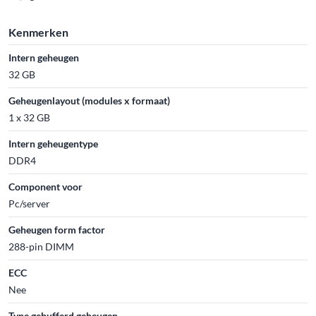
Kenmerken
Intern geheugen
32 GB
Geheugenlayout (modules x formaat)
1 x 32 GB
Intern geheugentype
DDR4
Component voor
Pc/server
Geheugen form factor
288-pin DIMM
ECC
Nee
Type gebufferd geheugen