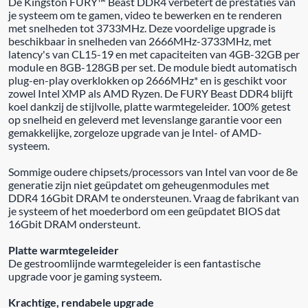
De Kingston FURY™ Beast DDR4 verbetert de prestaties van
je systeem om te gamen, video te bewerken en te renderen
met snelheden tot 3733MHz. Deze voordelige upgrade is
beschikbaar in snelheden van 2666MHz-3733MHz, met
latency's van CL15-19 en met capaciteiten van 4GB-32GB per
module en 8GB-128GB per set. De module biedt automatisch
plug-en-play overklokken op 2666MHz* en is geschikt voor
zowel Intel XMP als AMD Ryzen. De FURY Beast DDR4 blijft
koel dankzij de stijlvolle, platte warmtegeleider. 100% getest
op snelheid en geleverd met levenslange garantie voor een
gemakkelijke, zorgeloze upgrade van je Intel- of AMD-
systeem.
Sommige oudere chipsets/processors van Intel van voor de 8e
generatie zijn niet geüpdatet om geheugenmodules met
DDR4 16Gbit DRAM te ondersteunen. Vraag de fabrikant van
je systeem of het moederbord om een geüpdatet BIOS dat
16Gbit DRAM ondersteunt.
Platte warmtegeleider
De gestroomlijnde warmtegeleider is een fantastische
upgrade voor je gaming systeem.
Krachtige, rendabele upgrade