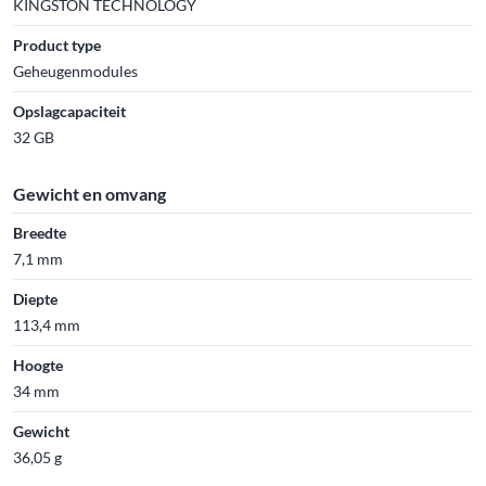
KINGSTON TECHNOLOGY
Product type
Geheugenmodules
Opslagcapaciteit
32 GB
Gewicht en omvang
Breedte
7,1 mm
Diepte
113,4 mm
Hoogte
34 mm
Gewicht
36,05 g