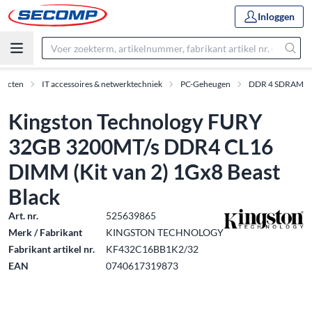
Inloggen
ducten
IT accessoires & netwerktechniek
PC-Geheugen
DDR 4 SDRAM
Kingston Technology FURY
32GB 3200MT/s DDR4 CL16
DIMM (Kit van 2) 1Gx8 Beast
Black
Art. nr.
525639865
Merk / Fabrikant
KINGSTON TECHNOLOGY
Fabrikant artikel nr.
KF432C16BB1K2/32
EAN
0740617319873