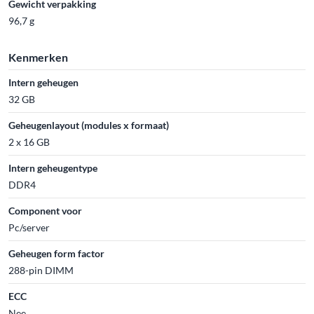
Gewicht verpakking
96,7 g
Kenmerken
Intern geheugen
32 GB
Geheugenlayout (modules x formaat)
2 x 16 GB
Intern geheugentype
DDR4
Component voor
Pc/server
Geheugen form factor
288-pin DIMM
ECC
Nee