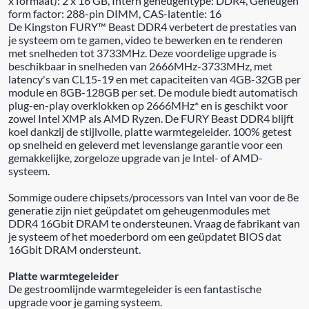
x formaat): 2 x 16 GB, Intern geheugentype: DDR4, Geheugen
form factor: 288-pin DIMM, CAS-latentie: 16
De Kingston FURY™ Beast DDR4 verbetert de prestaties van
je systeem om te gamen, video te bewerken en te renderen
met snelheden tot 3733MHz. Deze voordelige upgrade is
beschikbaar in snelheden van 2666MHz-3733MHz, met
latency's van CL15-19 en met capaciteiten van 4GB-32GB per
module en 8GB-128GB per set. De module biedt automatisch
plug-en-play overklokken op 2666MHz* en is geschikt voor
zowel Intel XMP als AMD Ryzen. De FURY Beast DDR4 blijft
koel dankzij de stijlvolle, platte warmtegeleider. 100% getest
op snelheid en geleverd met levenslange garantie voor een
gemakkelijke, zorgeloze upgrade van je Intel- of AMD-
systeem.
Sommige oudere chipsets/processors van Intel van voor de 8e
generatie zijn niet geüpdatet om geheugenmodules met
DDR4 16Gbit DRAM te ondersteunen. Vraag de fabrikant van
je systeem of het moederbord om een geüpdatet BIOS dat
16Gbit DRAM ondersteunt.
Platte warmtegeleider
De gestroomlijnde warmtegeleider is een fantastische
upgrade voor je gaming systeem.