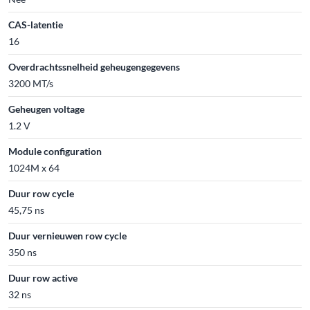
CAS-latentie
16
Overdrachtssnelheid geheugengegevens
3200 MT/s
Geheugen voltage
1.2 V
Module configuration
1024M x 64
Duur row cycle
45,75 ns
Duur vernieuwen row cycle
350 ns
Duur row active
32 ns