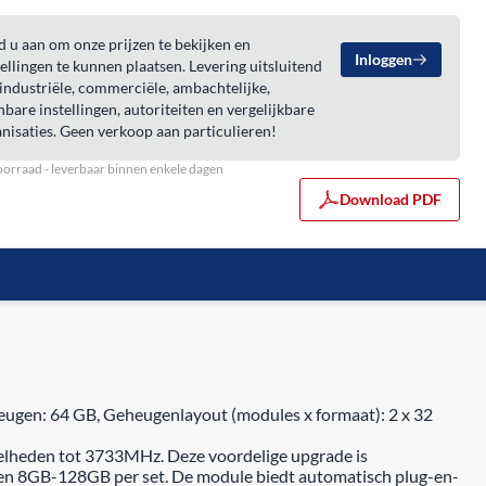
 u aan om onze prijzen te bekijken en
Inloggen
ellingen te kunnen plaatsen. Levering uitsluitend
industriële, commerciële, ambachtelijke,
bare instellingen, autoriteiten en vergelijkbare
nisaties. Geen verkoop aan particulieren!
orraad - leverbaar binnen enkele dagen
Download PDF
gen: 64 GB, Geheugenlayout (modules x formaat): 2 x 32
elheden tot 3733MHz. Deze voordelige upgrade is
n 8GB-128GB per set. De module biedt automatisch plug-en-