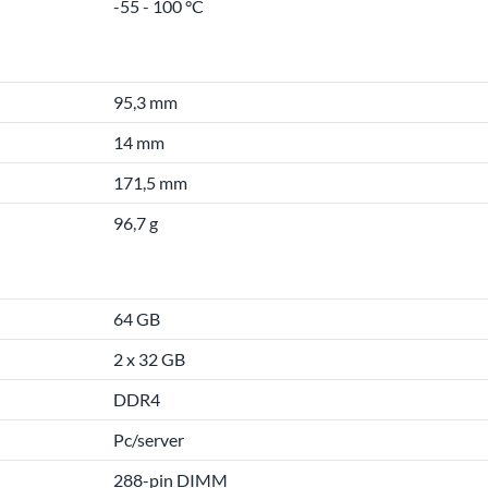
-55 - 100 °C
95,3 mm
14 mm
171,5 mm
96,7 g
64 GB
2 x 32 GB
DDR4
Pc/server
288-pin DIMM