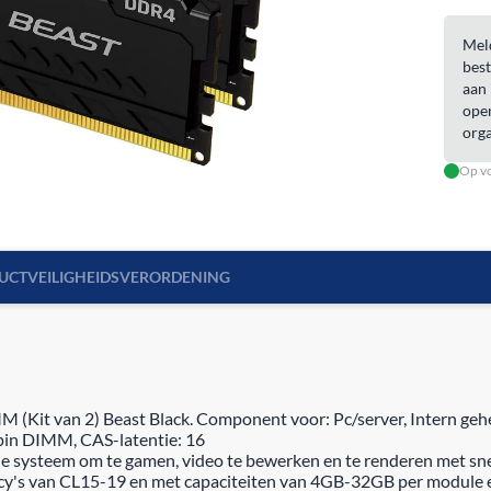
Meld
best
aan 
open
orga
Op vo
UCTVEILIGHEIDSVERORDENING
t van 2) Beast Black. Component voor: Pc/server, Intern geheu
pin DIMM, CAS-latentie: 16
e systeem om te gamen, video te bewerken en te renderen met sn
y's van CL15-19 en met capaciteiten van 4GB-32GB per module e