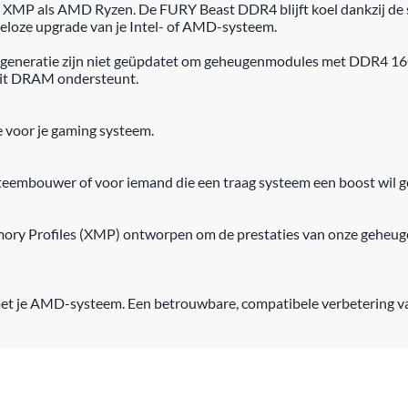
 XMP als AMD Ryzen. De FURY Beast DDR4 blijft koel dankzij de st
geloze upgrade van je Intel- of AMD-systeem.
e generatie zijn niet geüpdatet om geheugenmodules met DDR4 16
bit DRAM ondersteunt.
 voor je gaming systeem.
teembouwer of voor iemand die een traag systeem een boost wil g
emory Profiles (XMP) ontworpen om de prestaties van onze geheu
met je AMD-systeem. Een betrouwbare, compatibele verbetering van