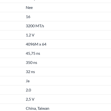
Nee
16
3200 MT/s
1.2 V
4096M x 64
45,75 ns
350 ns
32 ns
Ja
2.0
2,5 V
China, Taiwan