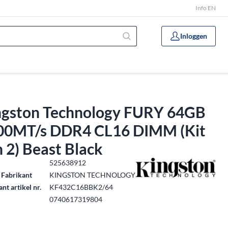
Info EN
Inloggen
ngston Technology FURY 64GB
00MT/s DDR4 CL16 DIMM (Kit
 2) Beast Black
.
525638912
 Fabrikant
KINGSTON TECHNOLOGY
nt artikel nr.
KF432C16BBK2/64
0740617319804