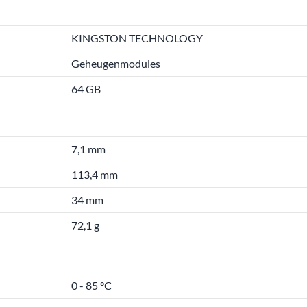
KINGSTON TECHNOLOGY
Geheugenmodules
64 GB
7,1 mm
113,4 mm
34 mm
72,1 g
0 - 85 °C