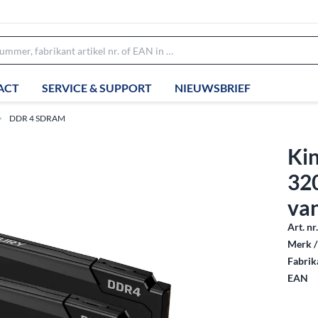
ACT
SERVICE & SUPPORT
NIEUWSBRIEF
DDR 4 SDRAM
Ki
32
van
Art. nr
Merk /
Fabrika
EAN