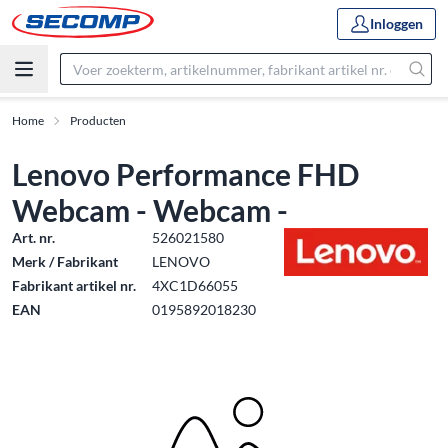
Inloggen
Home
Producten
Lenovo Performance FHD
Webcam - Webcam -
Art. nr.
526021580
Merk / Fabrikant
LENOVO
Fabrikant artikel nr.
4XC1D66055
EAN
0195892018230