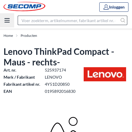
Inloggen
Home
Producten
Lenovo ThinkPad Compact -
Maus - rechts-
Art. nr.
525937174
Merk / Fabrikant
LENOVO
Fabrikant artikel nr.
4Y51D20850
EAN
0195892016830