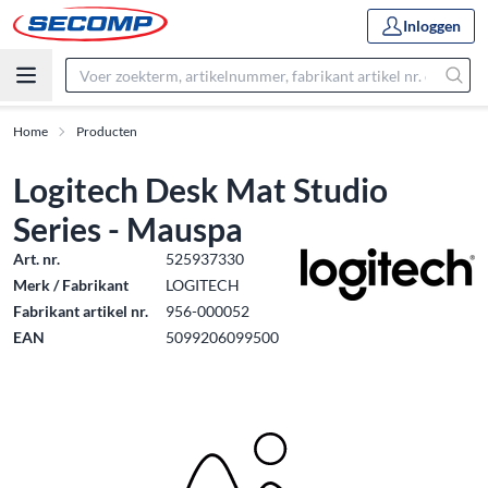
Inloggen
Home
Producten
Logitech Desk Mat Studio
Series - Mauspa
Art. nr.
525937330
Merk / Fabrikant
LOGITECH
Fabrikant artikel nr.
956-000052
EAN
5099206099500