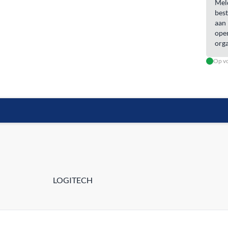
Meld
best
aan 
open
orga
Op vo
LOGITECH