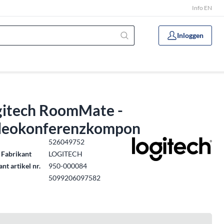
Info EN
Inloggen
gitech RoomMate -
deokonferenzkompon
.
526049752
 Fabrikant
LOGITECH
nt artikel nr.
950-000084
5099206097582