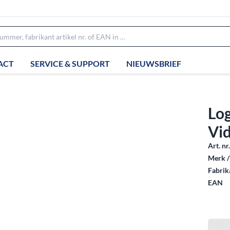
ACT
SERVICE & SUPPORT
NIEUWSBRIEF
Lo
Vi
Art. nr
Merk /
Fabrika
EAN