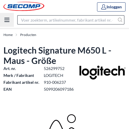
Inloggen
Home
Producten
Logitech Signature M650 L -
Maus - Größe
Art. nr.
526299752
Merk / Fabrikant
LOGITECH
Fabrikant artikel nr.
910-006237
EAN
5099206097186