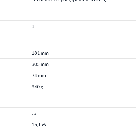
1
181 mm
305 mm
34 mm
940 g
Ja
16,1 W