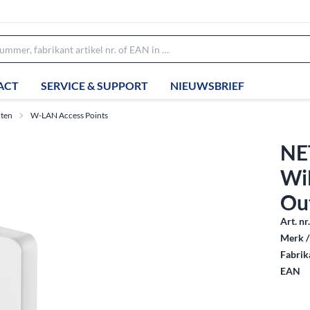
ACT
SERVICE & SUPPORT
NIEUWSBRIEF
ten
W-LAN Access Points
NE
Wi
Ou
Art. nr
Merk /
Fabrika
EAN