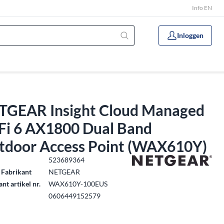
Info EN
Inloggen
TGEAR Insight Cloud Managed
Fi 6 AX1800 Dual Band
tdoor Access Point (WAX610Y)
.
523689364
 Fabrikant
NETGEAR
nt artikel nr.
WAX610Y-100EUS
0606449152579