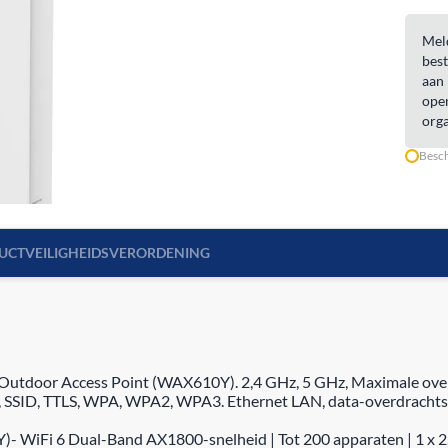
Meld
best
aan 
open
orga
Besch
UCTVEILIGHEIDSVERORDENING
tdoor Access Point (WAX610Y). 2,4 GHz, 5 GHz, Maximale over
, SSID, TTLS, WPA, WPA2, WPA3. Ethernet LAN, data-overdrachts
 WiFi 6 Dual-Band AX1800-snelheid | Tot 200 apparaten | 1 x 2,5