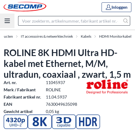
Inloggen
oducten
IT accessoires & netwerktechniek
Kabels
HDMI Monitorkabel
ROLINE 8K HDMI Ultra HD-
kabel met Ethernet, M/M,
ultradun, coaxiaal , zwart, 1,5 m
Art. nr.
11045937
Merk / Fabrikant
ROLINE
Fabrikant artikel nr.
11.04.5937
EAN
7630049635098
Gewicht artikel
0,05 kg