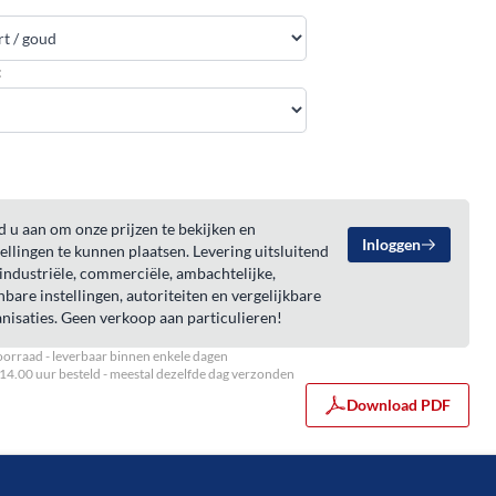
:
 u aan om onze prijzen te bekijken en
Inloggen
ellingen te kunnen plaatsen. Levering uitsluitend
industriële, commerciële, ambachtelijke,
bare instellingen, autoriteiten en vergelijkbare
nisaties. Geen verkoop aan particulieren!
orraad - leverbaar binnen enkele dagen
14.00 uur besteld - meestal dezelfde dag verzonden
Download PDF