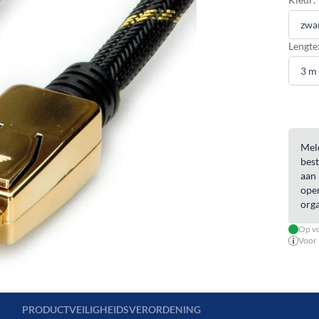
Lengte
Meld
best
aan 
open
orga
Op vo
Voor 
PRODUCTVEILIGHEIDSVERORDENING