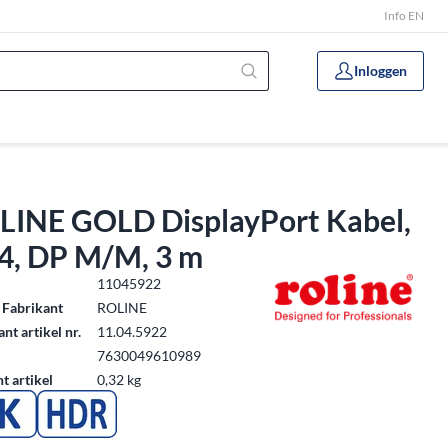
Info EN
Inloggen
LINE GOLD DisplayPort Kabel,
.4, DP M/M, 3 m
.
11045922
 Fabrikant
ROLINE
nt artikel nr.
11.04.5922
7630049610989
t artikel
0,32 kg