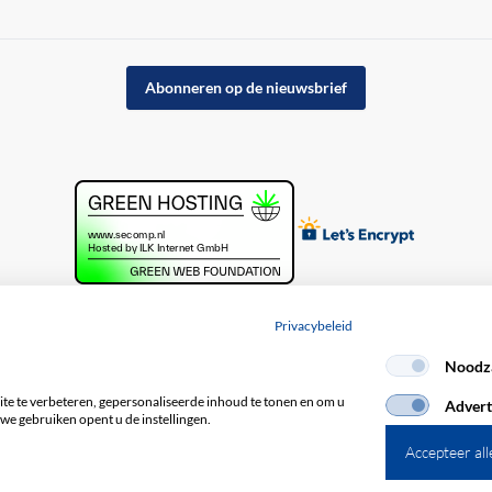
Abonneren op de nieuwsbrief
Privacybeleid
Noodza
acybeleid
e te verbeteren, gepersonaliseerde inhoud te tonen en om u
Advert
we gebruiken opent u de instellingen.
Accepteer all