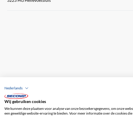
3223 HG Hellevoetsluis
Nederlands
Wij gebruiken cookies
Bedrijfsgegevens
ALV
Disclaimer
Priv
We kunnen deze plaatsen voor analyse van onze bezoekersgegevens, om onze websit
een geweldige website-ervaring te bieden. Voor meer informatie over de cookies die 
© 2026 SECOMP Nederland GmbH. Alle rechten voorbehouden.