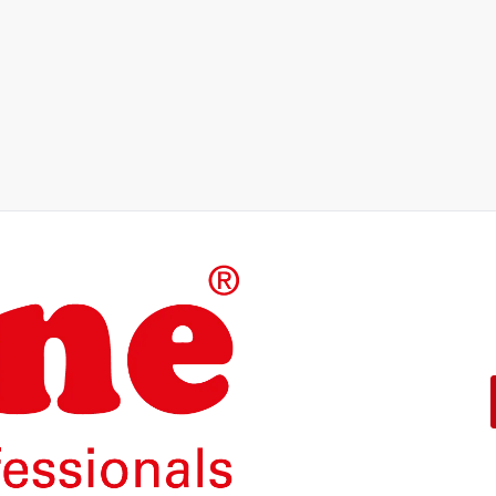
De producten van ons eigen me
ontwikkeld.
Met een 5 jarige werkingsgaran
ROLINE – Kwaliteit maakt het 