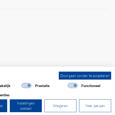
Doorgaan zonder te accepteren
kelijk
Prestatie
Functioneel
enties
Instellingen
es
Weigeren
Nee, pas aan
opslaan
powered by polynorm