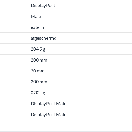
DisplayPort
Male
extern
afgeschermd
204.9 g
200 mm
20 mm
200 mm
0.32 kg
DisplayPort Male
DisplayPort Male