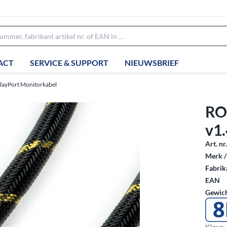
ACT
SERVICE & SUPPORT
NIEUWSBRIEF
layPort Monitorkabel
RO
v1
Art. nr
Merk /
Fabrika
EAN
Gewich
Kleur: