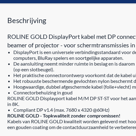
Beschrijving
ROLINE GOLD DisplayPort kabel met DP connector 
beamer of projector - voor schermtransmissies i
DisplayPort is een universele verbindingsstandaard voor de
computers, BluRay spelers en soortgelijke apparaten.
De aansluiting neemt minder ruimte in beslag en is daarom
(op een slotbeugel).
Het praktische connectorontwerp voorkomt dat de kabel uit
Het robuuste beschermende gevlochten nylon beschermt de 
Hoogwaardige, dubbel afgeschermde kabel (folie+vlecht) m
Connectorbehuizing in goud
ROLINE GOLD Displayport kabel M/M DP ST-ST voor het aanslui
in 8K.
Compliant DP v1.4 (max. 7680 x 4320 @60Hz)
ROLINE GOLD - Topkwaliteit zonder compromissen!
Kabels van ROLINE GOLD kwaliteit worden geleverd met hoogwaa
een gouden coating om de contactduurzaamheid te verbeteren. N