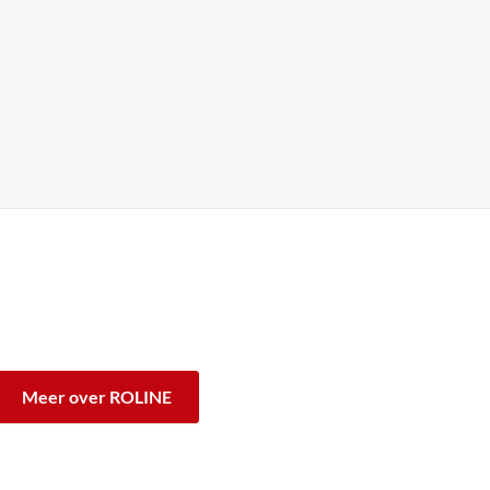
rk ROLINE zijn voor professioneel continu gebruik
tie staan wij voor de kwaliteit van ons product in.
verschil.
Meer over ROLINE