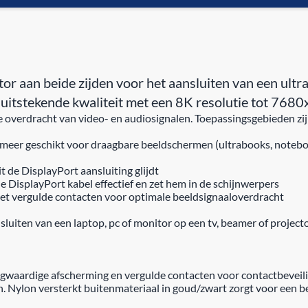
aan beide zijden voor het aansluiten van een ultrab
n uitstekende kwaliteit met een 8K resolutie tot 7
 overdracht van video- en audiosignalen. Toepassingsgebieden zij
 meer geschikt voor draagbare beeldschermen (ultrabooks, noteboo
 de DisplayPort aansluiting glijdt
DisplayPort kabel effectief en zet hem in de schijnwerpers
et vergulde contacten voor optimale beeldsignaaloverdracht
ten van een laptop, pc of monitor op een tv, beamer of projecto
rdige afscherming en vergulde contacten voor contactbeveiliging,
ylon versterkt buitenmateriaal in goud/zwart zorgt voor een beter