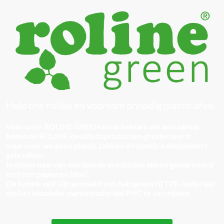
Help ons milieu en voorkom onnodig plastic afval
Voor onze ROLINE GREEN serie hebben we een aantal
bekende ROLINE kwaliteitsproducten geselecteerd
waarvoor we geen plastic zakken en plastic kabelbinders
gebruiken.
In plaats daarvan worden de producten alleen gemarkeerd
met een papieren label.
De kabels zelf zijn gemaakt van halogeenvrij TPE-materiaal
om het klassieke mantelmateriaal PVC te vermijden.