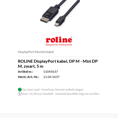
DisplayPort Monitorkabel
ROLINE DisplayPort kabel, DP M - Mini DP
M, zwart, 5 m
Artikel nr.:
11045637
Herst.-Art.-Nr.:
11.04.5637
Op voorraad - leverbaar binnen enkele dagen
Voor 14.00 uur besteld - meestal dezelfde dag verzonden