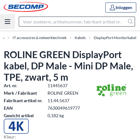
Inloggen
ten
IT accessoires & netwerktechniek
Kabels
DisplayPort Monitorkabel
ROLINE GREEN DisplayPort
kabel, DP Male - Mini DP Male,
TPE, zwart, 5 m
Art. nr.
11445637
Merk / Fabrikant
ROLINE GREEN
Fabrikant artikel nr.
11.44.5637
EAN
7630049619777
Gewicht artikel
0,182 kg
Kleur: