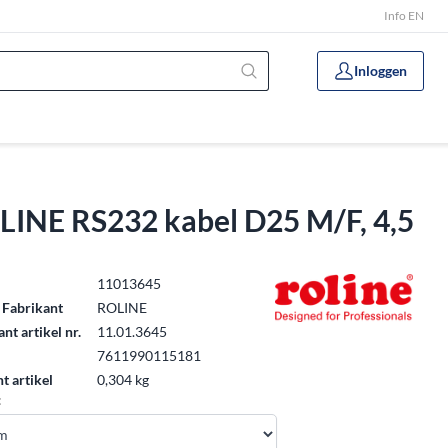
Info EN
Inloggen
LINE RS232 kabel D25 M/F, 4,5
.
11013645
 Fabrikant
ROLINE
nt artikel nr.
11.01.3645
7611990115181
t artikel
0,304 kg
: