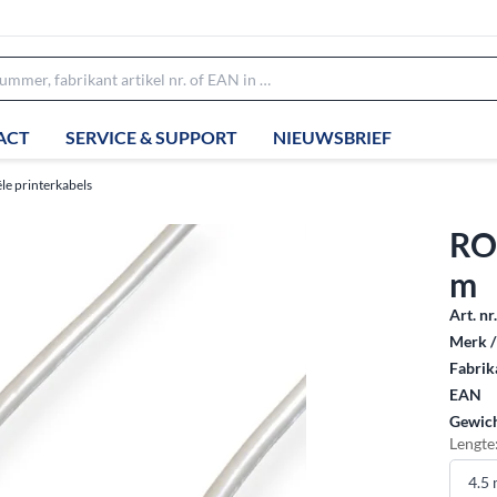
ACT
SERVICE & SUPPORT
NIEUWSBRIEF
ële printerkabels
RO
m
Art. nr
Merk /
Fabrika
EAN
Gewich
Lengte