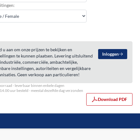
itingen:
 u aan om onze prijzen te bekijken en
Inloggen
ellingen te kunnen plaatsen. Levering uitsluitend
industriële, commerciële, ambachtelijke,
bare instellingen, autoriteiten en vergelijkbare
nisaties. Geen verkoop aan particulieren!
orraad - leverbaar binnen enkele dagen
14.00 uur besteld - meestal dezelfde dag verzonden
Download PDF