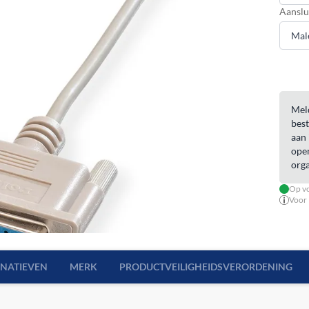
Aanslu
Meld
best
aan 
open
orga
Op vo
Voor 
RNATIEVEN
MERK
PRODUCTVEILIGHEIDSVERORDENING