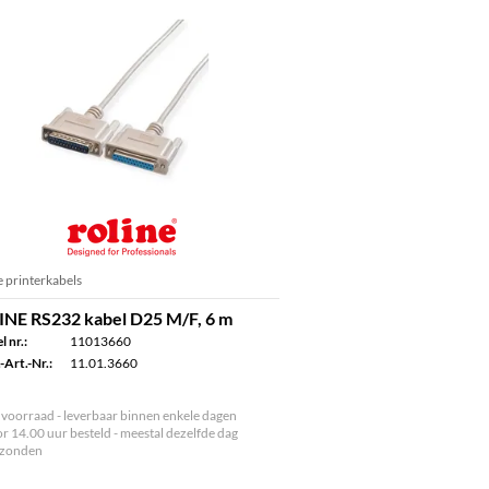
e printerkabels
NE RS232 kabel D25 M/F, 6 m
l nr.:
11013660
-Art.-Nr.:
11.01.3660
voorraad - leverbaar binnen enkele dagen
r 14.00 uur besteld - meestal dezelfde dag
rzonden