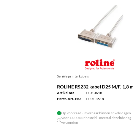
Seriële printerkabels
ROLINE RS232 kabel D25 M/F, 1,8 
Artikel nr.:
11013618
Herst.-Art.-Nr.:
11.01.3618
Op voorraad - leverbaar binnen enkele dagen
Voor 14.00 uur besteld - meestal dezelfde dag
verzonden