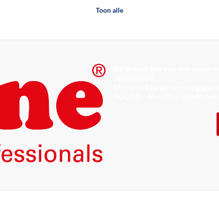
Toon alle
De producten van ons eigen me
ontwikkeld.
Met een 5 jarige werkingsgaran
ROLINE – Kwaliteit maakt het 