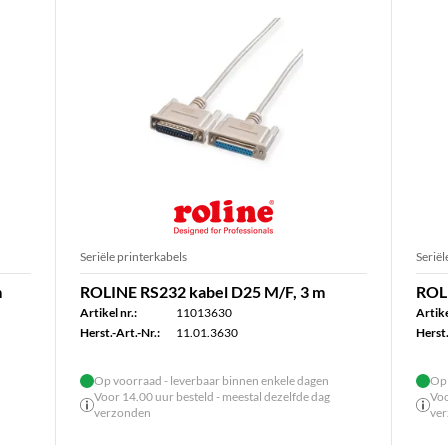
Seriële printerkabels
Seriël
m
ROLINE RS232 kabel D25 M/F, 3 m
ROLI
Artikel nr.:
11013630
Artike
Herst.-Art.-Nr.:
11.01.3630
Herst.
Op voorraad - leverbaar binnen enkele dagen
Op 
Voor 14.00 uur besteld - meestal dezelfde dag
Voo
verzonden
ve