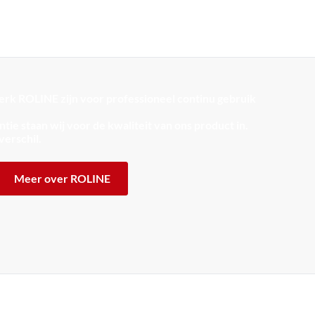
rk ROLINE zijn voor professioneel continu gebruik
tie staan wij voor de kwaliteit van ons product in.
verschil.
Meer over ROLINE