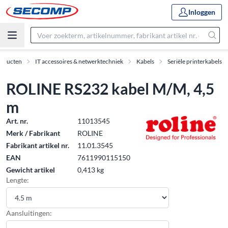
Inloggen
oducten
IT accessoires & netwerktechniek
Kabels
Seriële printerkabels
ROLINE RS232 kabel M/M, 4,5
m
Art. nr.
11013545
Merk / Fabrikant
ROLINE
Fabrikant artikel nr.
11.01.3545
EAN
7611990115150
Gewicht artikel
0,413 kg
Lengte:
Aansluitingen: