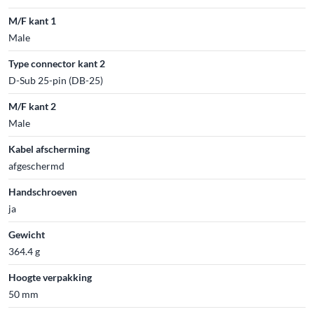
M/F kant 1
Male
Type connector kant 2
D-Sub 25-pin (DB-25)
M/F kant 2
Male
Kabel afscherming
afgeschermd
Handschroeven
ja
Gewicht
364.4 g
Hoogte verpakking
50 mm