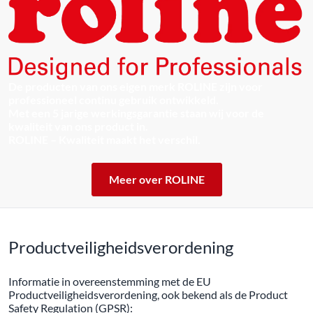
De producten van ons eigen merk ROLINE zijn voor
professioneel continu gebruik ontwikkeld.
Met een 5 jarige werkingsgarantie staan wij voor de
kwaliteit van ons product in.
ROLINE – Kwaliteit maakt het verschil.
Meer over ROLINE
Productveiligheidsverordening
Informatie in overeenstemming met de EU
Productveiligheidsverordening, ook bekend als de Product
Safety Regulation (GPSR):