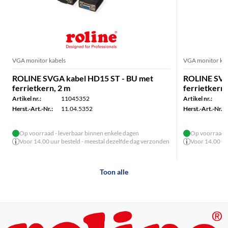
VGA monitor kabels
VGA monitor kab
ROLINE SVGA kabel HD15 ST - BU met
ROLINE SVG
ferrietkern, 2 m
ferrietkern,
Artikel nr.:
11045352
Artikel nr.:
Herst.-Art.-Nr.:
11.04.5352
Herst.-Art.-Nr.:
Op voorraad - leverbaar binnen enkele dagen
Op voorraad -
Voor 14.00 uur besteld - meestal dezelfde dag verzonden
Voor 14.00 uu
Toon alle