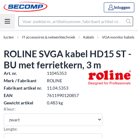
Inloggen
roducten
IT accessoires & netwerktechniek
Kabels
VGA monitor kabels
ROLINE SVGA kabel HD15 ST -
BU met ferrietkern, 3 m
Art. nr.
11045353
Merk / Fabrikant
ROLINE
Fabrikant artikel nr.
11.04.5353
EAN
7611990120857
Gewicht artikel
0,483 kg
Kleur:
Lengte: