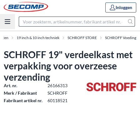
Inloggen
ucten
19 inch & 10 inch techniek
SCHROFF STORE
SCHROFF Voeding
SCHROFF 19" verdeelkast met
verpakking voor overzeese
verzending
Art. nr.
26166313
Merk / Fabrikant
SCHROFF
Fabrikant artikel nr.
60118521