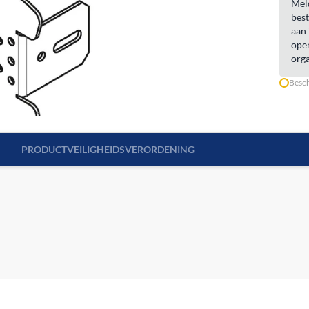
Meld
best
aan 
open
orga
Besch
PRODUCTVEILIGHEIDSVERORDENING