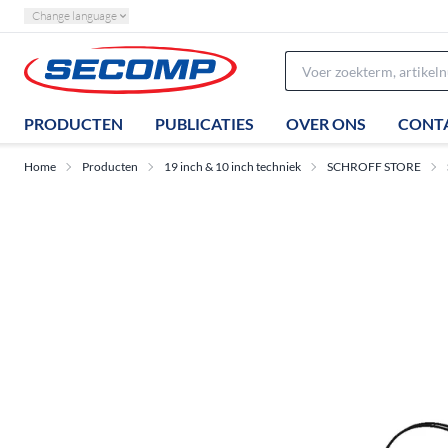
Change language
PRODUCTEN
PUBLICATIES
OVER ONS
CONT
Home
Producten
19 inch & 10 inch techniek
SCHROFF STORE