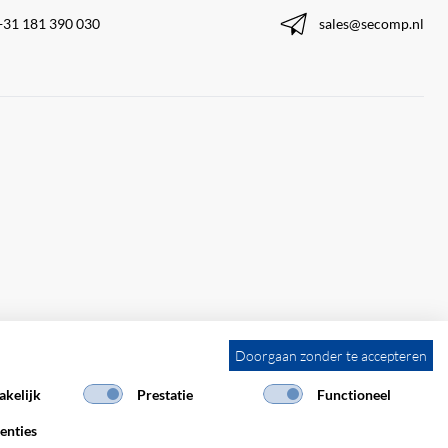
+31 181 390 030
sales@secomp.nl
Doorgaan zonder te accepteren
kelijk
Prestatie
Functioneel
enties