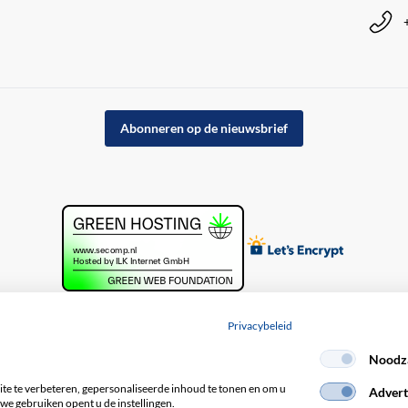
Abonneren op de nieuwsbrief
Privacybeleid
Noodza
acybeleid
e te verbeteren, gepersonaliseerde inhoud te tonen en om u
Advert
we gebruiken opent u de instellingen.