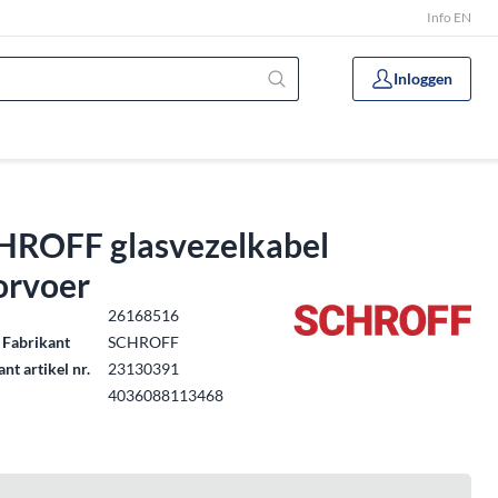
Info EN
Inloggen
HROFF glasvezelkabel
orvoer
.
26168516
 Fabrikant
SCHROFF
nt artikel nr.
23130391
4036088113468