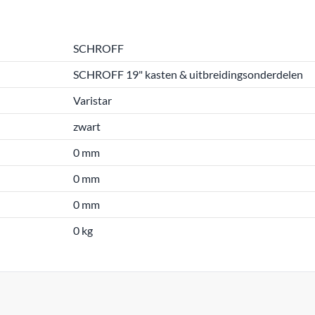
SCHROFF
SCHROFF 19" kasten & uitbreidingsonderdelen
Varistar
zwart
0 mm
0 mm
0 mm
0 kg