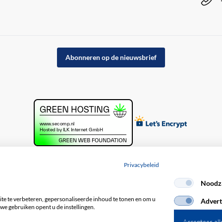
Abonneren op de nieuwsbrief
Privacybeleid
Noodza
acybeleid
e te verbeteren, gepersonaliseerde inhoud te tonen en om u
Advert
we gebruiken opent u de instellingen.
Accepteer all