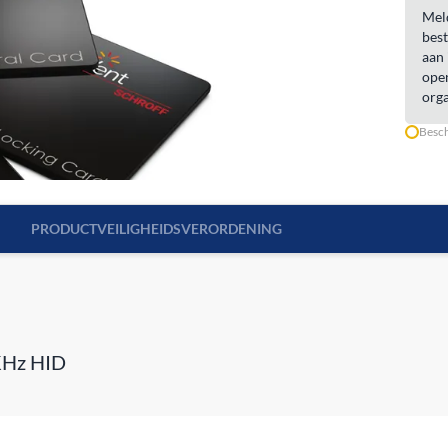
Meld
best
aan 
open
orga
Besch
PRODUCTVEILIGHEIDSVERORDENING
 KHz HID