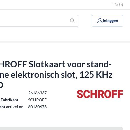
Info EN
Inloggen
HROFF Slotkaart voor stand-
ne elektronisch slot, 125 KHz
D
.
26166337
 Fabrikant
SCHROFF
nt artikel nr.
60130678