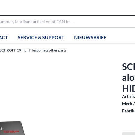
ACT
SERVICE & SUPPORT
NIEUWSBRIEF
SCHROFF 19 inch Filecabinets other parts
SC
alo
HI
Art. nr
Merk /
Fabrika