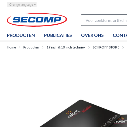
Change language
PRODUCTEN
PUBLICATIES
OVER ONS
CONT
Home
Producten
19 inch & 10 inch techniek
SCHROFF STORE