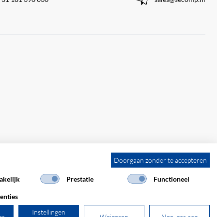
Doorgaan zonder te accepteren
kelijk
Prestatie
Functioneel
enties
Instellingen
es
Weigeren
Nee, pas aan