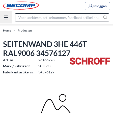
Inloggen
Home
Producten
SEITENWAND 3HE 446T
RAL9006 34576127
Art. nr.
26166278
Merk / Fabrikant
SCHROFF
Fabrikant artikel nr.
34576127