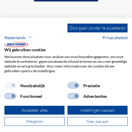
Doorgaan zonder te accepteren
Nederlands
Privacybeleid
Wij gebruiken cookies
We kunnen deze plaatsen voor analyse van onze bezoekersgegevens, om onze
website te verbeteren, gepersonaliseerde inhoud te tonen en om u een geweldige
website-ervaring te bieden. Voor meer informatie over de cookies die we
gebruiken opent u de instellingen.
Bedrijfsgegevens
ALV
Disclaimer
Privacybeleid
Noodzakelijk
Prestatie
Functioneel
Advertenties
Accepteer alles
Instellingen opslaan
Weigeren
Nee, pas aan
© 2026 SECOMP Nederland GmbH. Alle rechten voorbehouden.
powered by polynorm