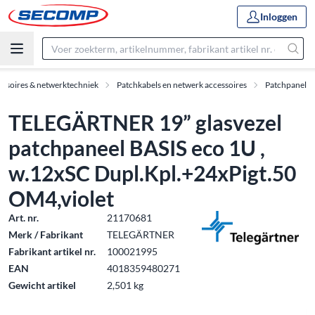
Inloggen
essoires & netwerktechniek
Patchkabels en netwerk accessoires
Patchpanel
TELEGÄRTNER 19” glasvezel
patchpaneel BASIS eco 1U ,
w.12xSC Dupl.Kpl.+24xPigt.50
OM4,violet
Art. nr.
21170681
Merk / Fabrikant
TELEGÄRTNER
Fabrikant artikel nr.
100021995
EAN
4018359480271
Gewicht artikel
2,501 kg