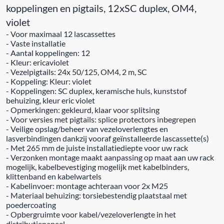
koppelingen en pigtails, 12xSC duplex, OM4,
violet
- Voor maximaal 12 lascassettes
- Vaste installatie
- Aantal koppelingen: 12
- Kleur: ericaviolet
- Vezelpigtails: 24x 50/125, OM4, 2 m, SC
- Koppeling: Kleur: violet
- Koppelingen: SC duplex, keramische huls, kunststof
behuizing, kleur eric violet
- Opmerkingen: gekleurd, klaar voor splitsing
- Voor versies met pigtails: splice protectors inbegrepen
- Veilige opslag/beheer van vezeloverlengtes en
lasverbindingen dankzij vooraf geïnstalleerde lascassette(s)
- Met 265 mm de juiste installatiediepte voor uw rack
- Verzonken montage maakt aanpassing op maat aan uw rack
mogelijk, kabelbevestiging mogelijk met kabelbinders,
klittenband en kabelwartels
- Kabelinvoer: montage achteraan voor 2x M25
- Materiaal behuizing: torsiebestendig plaatstaal met
poedercoating
- Opbergruimte voor kabel/vezeloverlengte in het
distributiepaneel