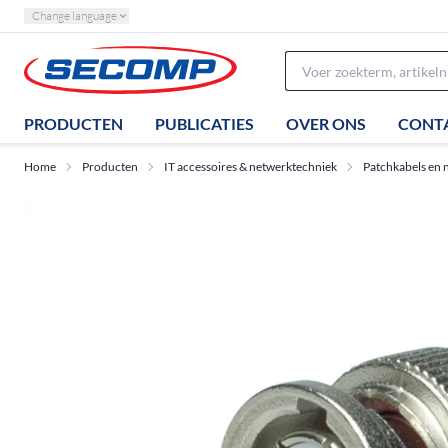
Change language
PRODUCTEN
PUBLICATIES
OVER ONS
CONT
Home
Producten
IT accessoires & netwerktechniek
Patchkabels en 