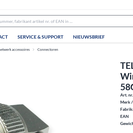
ACT
SERVICE & SUPPORT
NIEUWSBRIEF
netwerk accessoires
Connectoren
TE
Wi
58
Art. nr
Merk /
Fabrika
EAN
Gewich