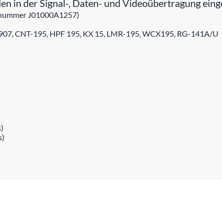
n in der Signal-, Daten- und Videoübertragung eing
kelnummer J01000A1257)
9907, CNT-195, HPF 195, KX 15, LMR-195, WCX195, RG-141A/U
)
s)