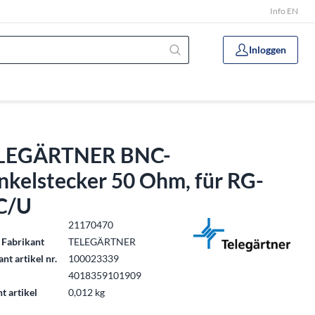
Info EN
Inloggen
LEGÄRTNER BNC-
nkelstecker 50 Ohm, für RG-
C/U
.
21170470
 Fabrikant
TELEGÄRTNER
nt artikel nr.
100023339
4018359101909
t artikel
0,012 kg