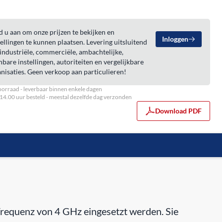
 u aan om onze prijzen te bekijken en
Inloggen
ellingen te kunnen plaatsen. Levering uitsluitend
industriële, commerciële, ambachtelijke,
bare instellingen, autoriteiten en vergelijkbare
nisaties. Geen verkoop aan particulieren!
orraad - leverbaar binnen enkele dagen
14.00 uur besteld - meestal dezelfde dag verzonden
Download PDF
Frequenz von 4 GHz eingesetzt werden. Sie