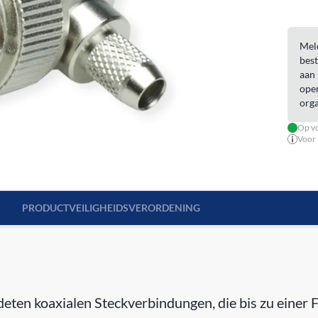
Meld
best
aan 
open
orga
Op vo
Voor 
PRODUCTVEILIGHEIDSVERORDENING
eten koaxialen Steckverbindungen, die bis zu einer 