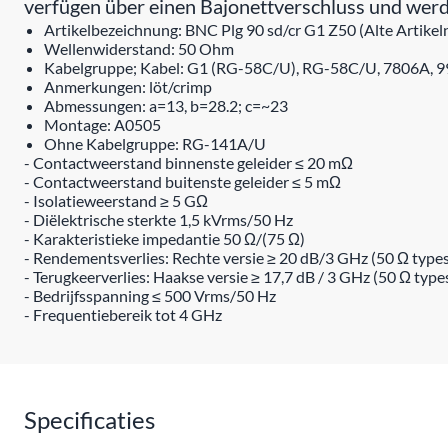
verfügen über einen Bajonettverschluss und werde
Artikelbezeichnung: BNC Plg 90 sd/cr G1 Z50 (Alte Arti
Wellenwiderstand: 50 Ohm
Kabelgruppe; Kabel: G1 (RG-58C/U), RG-58C/U, 7806A, 
Anmerkungen: löt/crimp
Abmessungen: a=13, b=28.2; c=~23
Montage: A0505
Ohne Kabelgruppe: RG-141A/U
- Contactweerstand binnenste geleider ≤ 20 mΩ
- Contactweerstand buitenste geleider ≤ 5 mΩ
- Isolatieweerstand ≥ 5 GΩ
- Diëlektrische sterkte 1,5 kVrms/50 Hz
- Karakteristieke impedantie 50 Ω/(75 Ω)
- Rendementsverlies: Rechte versie ≥ 20 dB/3 GHz (50 Ω types
- Terugkeerverlies: Haakse versie ≥ 17,7 dB / 3 GHz (50 Ω type
- Bedrijfsspanning ≤ 500 Vrms/50 Hz
- Frequentiebereik tot 4 GHz
Specificaties